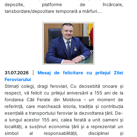
depozite, platforme de încărcare,
tansbordare/depozitare temporară a mărfuri....
31.07.2026
|
Mesaj de felicitare cu prilejul Zilei
Feroviarului
Stimați colegi, dragi feroviari, Cu deosebită onoare și
respect, vă felicit cu prilejul aniversării a 155 ani de la
fondarea Căii Ferate din Moldova – un moment de
referință, care marchează istoria, tradiția și contribuția
esențială a transportului feroviar la dezvoltarea țării. De-
a lungul acestor 155 ani, calea ferată a unit oameni și
localități, a susținut economia țării și a reprezentat un
simbol al responsabilității, disciplinei și