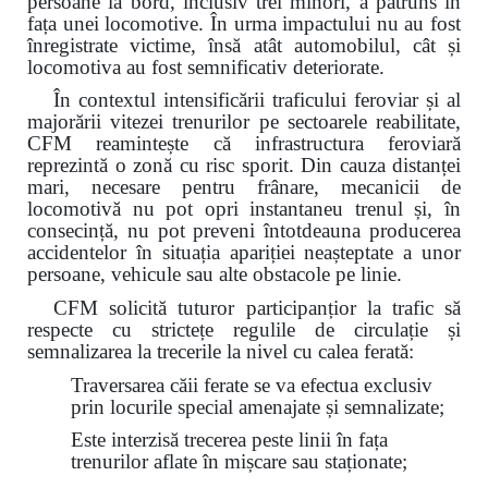
persoane la bord, inclusiv trei minori, a pătruns în
fața unei locomotive. În urma impactului nu au fost
înregistrate victime, însă atât automobilul, cât și
locomotiva au fost semnificativ deteriorate.
În contextul intensificării traficului feroviar și al
majorării vitezei trenurilor pe sectoarele reabilitate,
CFM reamintește că infrastructura feroviară
reprezintă o zonă cu risc sporit. Din cauza distanței
mari, necesare pentru frânare, mecanicii de
locomotivă nu pot opri instantaneu trenul și, în
consecință, nu pot preveni întotdeauna producerea
accidentelor în situația apariției neașteptate a unor
persoane, vehicule sau alte obstacole pe linie.
CFM solicită tuturor participanțior la trafic să
respecte cu strictețe regulile de circulație și
semnalizarea la trecerile la nivel cu calea ferată:
Traversarea căii ferate se va efectua exclusiv
prin locurile special amenajate și semnalizate;
Este interzisă trecerea peste linii în fața
trenurilor aflate în mișcare sau staționate;