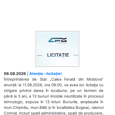
06.08.2026
|
Atenție – licitație!
Întreprinderea de Stat „Calea Ferată din Moldova”
anunță: la 11.08.2026, ora 09.00, va avea loc licitaţia cu
strigare privind darea în locațiune, pe un termen de
până la 3 ani, a 13 bunuri imobile neutilizate în procesul
tehnologic, expuse în 13 loturi. Bunurile, amplasate în
mun.Chișinău, mun.Bălți și în localitatea Bugeac, raionul
Comrat, includ spații administrative, spații de producere,