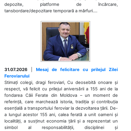
depozite, platforme de încărcare,
tansbordare/depozitare temporară a mărfuri....
31.07.2026
|
Mesaj de felicitare cu prilejul Zilei
Feroviarului
Stimați colegi, dragi feroviari, Cu deosebită onoare și
respect, vă felicit cu prilejul aniversării a 155 ani de la
fondarea Căii Ferate din Moldova – un moment de
referință, care marchează istoria, tradiția și contribuția
esențială a transportului feroviar la dezvoltarea țării. De-
a lungul acestor 155 ani, calea ferată a unit oameni și
localități, a susținut economia țării și a reprezentat un
simbol al responsabilității, disciplinei și