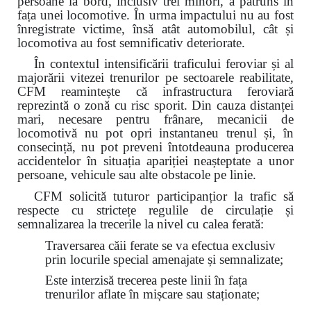
persoane la bord, inclusiv trei minori, a pătruns în
fața unei locomotive. În urma impactului nu au fost
înregistrate victime, însă atât automobilul, cât și
locomotiva au fost semnificativ deteriorate.
În contextul intensificării traficului feroviar și al
majorării vitezei trenurilor pe sectoarele reabilitate,
CFM reamintește că infrastructura feroviară
reprezintă o zonă cu risc sporit. Din cauza distanței
mari, necesare pentru frânare, mecanicii de
locomotivă nu pot opri instantaneu trenul și, în
consecință, nu pot preveni întotdeauna producerea
accidentelor în situația apariției neașteptate a unor
persoane, vehicule sau alte obstacole pe linie.
CFM solicită tuturor participanțior la trafic să
respecte cu strictețe regulile de circulație și
semnalizarea la trecerile la nivel cu calea ferată:
Traversarea căii ferate se va efectua exclusiv
prin locurile special amenajate și semnalizate;
Este interzisă trecerea peste linii în fața
trenurilor aflate în mișcare sau staționate;