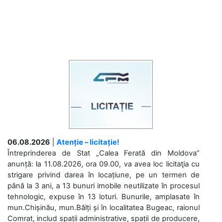
06.08.2026
|
Atenție – licitație!
Întreprinderea de Stat „Calea Ferată din Moldova”
anunță: la 11.08.2026, ora 09.00, va avea loc licitaţia cu
strigare privind darea în locațiune, pe un termen de
până la 3 ani, a 13 bunuri imobile neutilizate în procesul
tehnologic, expuse în 13 loturi. Bunurile, amplasate în
mun.Chișinău, mun.Bălți și în localitatea Bugeac, raionul
Comrat, includ spații administrative, spații de producere,