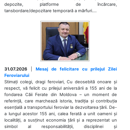
depozite, platforme de încărcare,
tansbordare/depozitare temporară a mărfuri....
31.07.2026
|
Mesaj de felicitare cu prilejul Zilei
Feroviarului
Stimați colegi, dragi feroviari, Cu deosebită onoare și
respect, vă felicit cu prilejul aniversării a 155 ani de la
fondarea Căii Ferate din Moldova – un moment de
referință, care marchează istoria, tradiția și contribuția
esențială a transportului feroviar la dezvoltarea țării. De-
a lungul acestor 155 ani, calea ferată a unit oameni și
localități, a susținut economia țării și a reprezentat un
simbol al responsabilității, disciplinei și