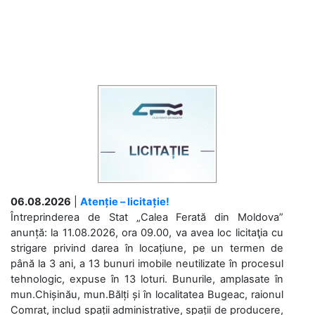
06.08.2026
|
Atenție – licitație!
Întreprinderea de Stat „Calea Ferată din Moldova”
anunță: la 11.08.2026, ora 09.00, va avea loc licitaţia cu
strigare privind darea în locațiune, pe un termen de
până la 3 ani, a 13 bunuri imobile neutilizate în procesul
tehnologic, expuse în 13 loturi. Bunurile, amplasate în
mun.Chișinău, mun.Bălți și în localitatea Bugeac, raionul
Comrat, includ spații administrative, spații de producere,