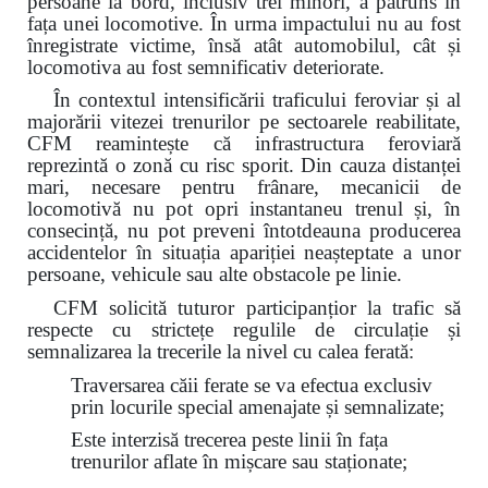
persoane la bord, inclusiv trei minori, a pătruns în
fața unei locomotive. În urma impactului nu au fost
înregistrate victime, însă atât automobilul, cât și
locomotiva au fost semnificativ deteriorate.
În contextul intensificării traficului feroviar și al
majorării vitezei trenurilor pe sectoarele reabilitate,
CFM reamintește că infrastructura feroviară
reprezintă o zonă cu risc sporit. Din cauza distanței
mari, necesare pentru frânare, mecanicii de
locomotivă nu pot opri instantaneu trenul și, în
consecință, nu pot preveni întotdeauna producerea
accidentelor în situația apariției neașteptate a unor
persoane, vehicule sau alte obstacole pe linie.
CFM solicită tuturor participanțior la trafic să
respecte cu strictețe regulile de circulație și
semnalizarea la trecerile la nivel cu calea ferată:
Traversarea căii ferate se va efectua exclusiv
prin locurile special amenajate și semnalizate;
Este interzisă trecerea peste linii în fața
trenurilor aflate în mișcare sau staționate;