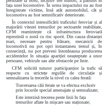
persoane la bord, inclusiv trei minori, a pătruns în
fața unei locomotive. În urma impactului nu au fost
înregistrate victime, însă atât automobilul, cât și
locomotiva au fost semnificativ deteriorate.
În contextul intensificării traficului feroviar și al
majorării vitezei trenurilor pe sectoarele reabilitate,
CFM reamintește că infrastructura feroviară
reprezintă o zonă cu risc sporit. Din cauza distanței
mari, necesare pentru frânare, mecanicii de
locomotivă nu pot opri instantaneu trenul și, în
consecință, nu pot preveni întotdeauna producerea
accidentelor în situația apariției neașteptate a unor
persoane, vehicule sau alte obstacole pe linie.
CFM solicită tuturor participanțior la trafic să
respecte cu strictețe regulile de circulație și
semnalizarea la trecerile la nivel cu calea ferată:
Traversarea căii ferate se va efectua exclusiv
prin locurile special amenajate și semnalizate;
Este interzisă trecerea peste linii în fața
trenurilor aflate în mișcare sau staționate;