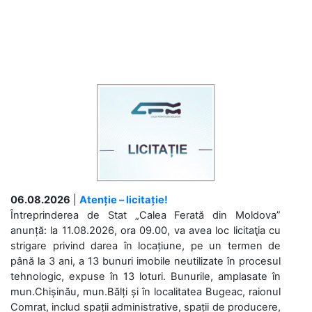
06.08.2026
|
Atenție – licitație!
Întreprinderea de Stat „Calea Ferată din Moldova”
anunță: la 11.08.2026, ora 09.00, va avea loc licitaţia cu
strigare privind darea în locațiune, pe un termen de
până la 3 ani, a 13 bunuri imobile neutilizate în procesul
tehnologic, expuse în 13 loturi. Bunurile, amplasate în
mun.Chișinău, mun.Bălți și în localitatea Bugeac, raionul
Comrat, includ spații administrative, spații de producere,