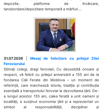
depozite, platforme de încărcare,
tansbordare/depozitare temporară a mărfuri....
31.07.2026
|
Mesaj de felicitare cu prilejul Zilei
Feroviarului
Stimați colegi, dragi feroviari, Cu deosebită onoare și
respect, vă felicit cu prilejul aniversării a 155 ani de la
fondarea Căii Ferate din Moldova – un moment de
referință, care marchează istoria, tradiția și contribuția
esențială a transportului feroviar la dezvoltarea țării. De-
a lungul acestor 155 ani, calea ferată a unit oameni și
localități, a susținut economia țării și a reprezentat un
simbol al responsabilității, disciplinei și