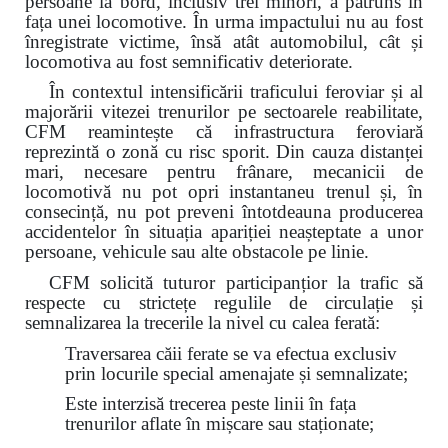
persoane la bord, inclusiv trei minori, a pătruns în
fața unei locomotive. În urma impactului nu au fost
înregistrate victime, însă atât automobilul, cât și
locomotiva au fost semnificativ deteriorate.
În contextul intensificării traficului feroviar și al
majorării vitezei trenurilor pe sectoarele reabilitate,
CFM reamintește că infrastructura feroviară
reprezintă o zonă cu risc sporit. Din cauza distanței
mari, necesare pentru frânare, mecanicii de
locomotivă nu pot opri instantaneu trenul și, în
consecință, nu pot preveni întotdeauna producerea
accidentelor în situația apariției neașteptate a unor
persoane, vehicule sau alte obstacole pe linie.
CFM solicită tuturor participanțior la trafic să
respecte cu strictețe regulile de circulație și
semnalizarea la trecerile la nivel cu calea ferată:
Traversarea căii ferate se va efectua exclusiv
prin locurile special amenajate și semnalizate;
Este interzisă trecerea peste linii în fața
trenurilor aflate în mișcare sau staționate;