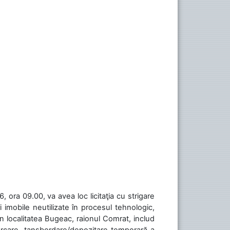
 ora 09.00, va avea loc licitaţia cu strigare
 imobile neutilizate în procesul tehnologic,
în localitatea Bugeac, raionul Comrat, includ
cărcare, tansbordare/depozitare temporară a