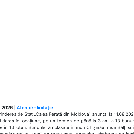
.2026
|
Atenție – licitație!
rinderea de Stat „Calea Ferată din Moldova” anunță: la 11.08.2026,
d darea în locațiune, pe un termen de până la 3 ani, a 13 bunuri
 în 13 loturi. Bunurile, amplasate în mun.Chișinău, mun.Bălți și 
 administrative, spații de producere, depozite, platforme de în