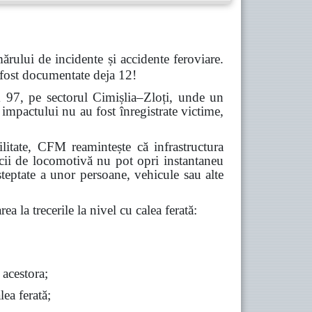
ărului de incidente și accidente feroviare.
 fost documentate deja 12!
m 97, pe sectorul Cimișlia–Zloți, unde un
impactului nu au fost înregistrate victime,
abilitate, CFM reamintește că infrastructura
icii de locomotivă nu pot opri instantaneu
șteptate a unor persoane, vehicule sau alte
ea la trecerile la nivel cu calea ferată:
 acestora;
lea ferată;