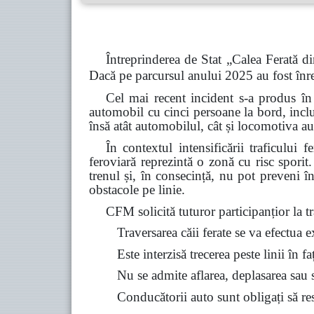
Întreprinderea de Stat „Calea Ferată di
Dacă pe parcursul anului 2025 au fost înre
Cel mai recent incident s-a produs în
automobil cu cinci persoane la bord, inclu
însă atât automobilul, cât și locomotiva au
În contextul intensificării traficului 
feroviară reprezintă o zonă cu risc spori
trenul și, în consecință, nu pot preveni î
obstacole pe linie.
CFM solicită tuturor participanțior la tra
Traversarea căii ferate se va efectua 
Este interzisă trecerea peste linii în f
Nu se admite aflarea, deplasarea sau st
Conducătorii auto sunt obligați să resp