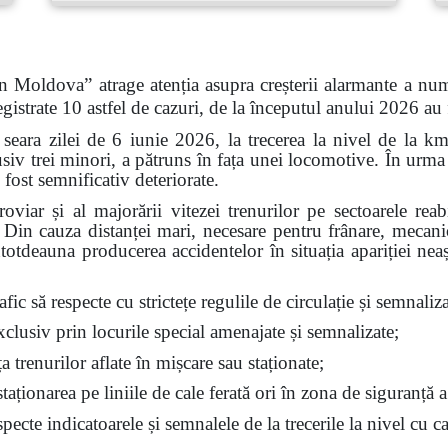
n Moldova” atrage atenția asupra creșterii alarmante a num
gistrate 10 astfel de cazuri, de la începutul anului 2026 au
 seara zilei de 6 iunie 2026, la trecerea la nivel de la k
siv trei minori, a pătruns în fața unei locomotive. În urma 
 fost semnificativ deteriorate.
feroviar și al majorării vitezei trenurilor pe sectoarele re
t. Din cauza distanței mari, necesare pentru frânare, mecan
ntotdeauna producerea accidentelor în situația apariției nea
fic să respecte cu strictețe regulile de circulație și semnalizar
exclusiv prin locurile special amenajate și semnalizate;
ața trenurilor aflate în mișcare sau staționate;
aționarea pe liniile de cale ferată ori în zona de siguranță a
ecte indicatoarele și semnalele de la trecerile la nivel cu ca