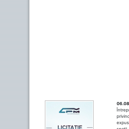
06.08
Întrep
privin
expuse
spații