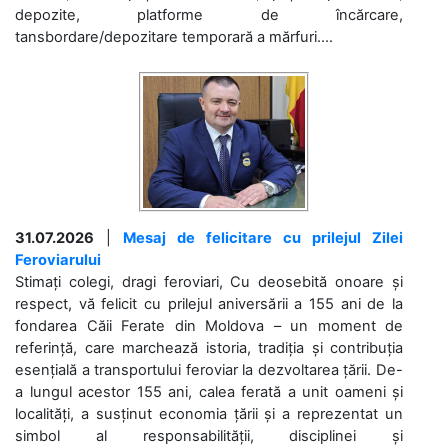
depozite, platforme de încărcare,
tansbordare/depozitare temporară a mărfuri....
31.07.2026
|
Mesaj de felicitare cu prilejul Zilei
Feroviarului
Stimați colegi, dragi feroviari, Cu deosebită onoare și
respect, vă felicit cu prilejul aniversării a 155 ani de la
fondarea Căii Ferate din Moldova – un moment de
referință, care marchează istoria, tradiția și contribuția
esențială a transportului feroviar la dezvoltarea țării. De-
a lungul acestor 155 ani, calea ferată a unit oameni și
localități, a susținut economia țării și a reprezentat un
simbol al responsabilității, disciplinei și