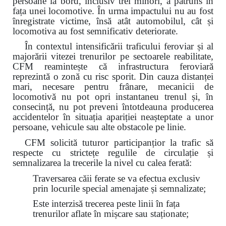
persoane la bord, inclusiv trei minori, a pătruns în
fața unei locomotive. În urma impactului nu au fost
înregistrate victime, însă atât automobilul, cât și
locomotiva au fost semnificativ deteriorate.
În contextul intensificării traficului feroviar și al
majorării vitezei trenurilor pe sectoarele reabilitate,
CFM reamintește că infrastructura feroviară
reprezintă o zonă cu risc sporit. Din cauza distanței
mari, necesare pentru frânare, mecanicii de
locomotivă nu pot opri instantaneu trenul și, în
consecință, nu pot preveni întotdeauna producerea
accidentelor în situația apariției neașteptate a unor
persoane, vehicule sau alte obstacole pe linie.
CFM solicită tuturor participanțior la trafic să
respecte cu strictețe regulile de circulație și
semnalizarea la trecerile la nivel cu calea ferată:
Traversarea căii ferate se va efectua exclusiv
prin locurile special amenajate și semnalizate;
Este interzisă trecerea peste linii în fața
trenurilor aflate în mișcare sau staționate;