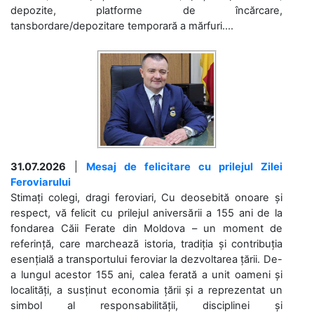
depozite, platforme de încărcare,
tansbordare/depozitare temporară a mărfuri....
31.07.2026
|
Mesaj de felicitare cu prilejul Zilei
Feroviarului
Stimați colegi, dragi feroviari, Cu deosebită onoare și
respect, vă felicit cu prilejul aniversării a 155 ani de la
fondarea Căii Ferate din Moldova – un moment de
referință, care marchează istoria, tradiția și contribuția
esențială a transportului feroviar la dezvoltarea țării. De-
a lungul acestor 155 ani, calea ferată a unit oameni și
localități, a susținut economia țării și a reprezentat un
simbol al responsabilității, disciplinei și