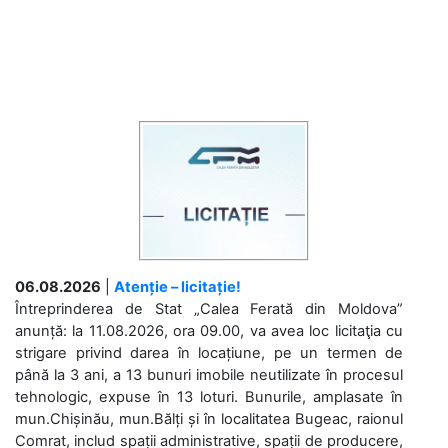
06.08.2026
|
Atenție – licitație!
Întreprinderea de Stat „Calea Ferată din Moldova”
anunță: la 11.08.2026, ora 09.00, va avea loc licitaţia cu
strigare privind darea în locațiune, pe un termen de
până la 3 ani, a 13 bunuri imobile neutilizate în procesul
tehnologic, expuse în 13 loturi. Bunurile, amplasate în
mun.Chișinău, mun.Bălți și în localitatea Bugeac, raionul
Comrat, includ spații administrative, spații de producere,