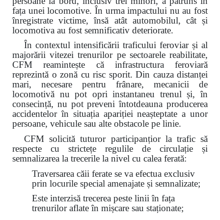
persoane la bord, inclusiv trei minori, a pătruns în
fața unei locomotive. În urma impactului nu au fost
înregistrate victime, însă atât automobilul, cât și
locomotiva au fost semnificativ deteriorate.
În contextul intensificării traficului feroviar și al
majorării vitezei trenurilor pe sectoarele reabilitate,
CFM reamintește că infrastructura feroviară
reprezintă o zonă cu risc sporit. Din cauza distanței
mari, necesare pentru frânare, mecanicii de
locomotivă nu pot opri instantaneu trenul și, în
consecință, nu pot preveni întotdeauna producerea
accidentelor în situația apariției neașteptate a unor
persoane, vehicule sau alte obstacole pe linie.
CFM solicită tuturor participanțior la trafic să
respecte cu strictețe regulile de circulație și
semnalizarea la trecerile la nivel cu calea ferată:
Traversarea căii ferate se va efectua exclusiv
prin locurile special amenajate și semnalizate;
Este interzisă trecerea peste linii în fața
trenurilor aflate în mișcare sau staționate;