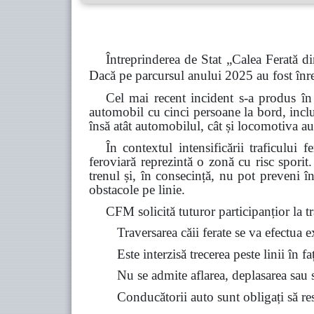
Întreprinderea de Stat „Calea Ferată di
Dacă pe parcursul anului 2025 au fost înre
Cel mai recent incident s-a produs în
automobil cu cinci persoane la bord, inclu
însă atât automobilul, cât și locomotiva au
În contextul intensificării traficului 
feroviară reprezintă o zonă cu risc spori
trenul și, în consecință, nu pot preveni î
obstacole pe linie.
CFM solicită tuturor participanțior la tra
Traversarea căii ferate se va efectua 
Este interzisă trecerea peste linii în f
Nu se admite aflarea, deplasarea sau st
Conducătorii auto sunt obligați să resp