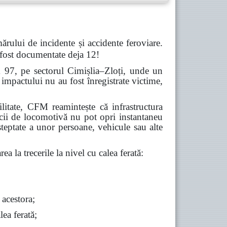
ărului de incidente și accidente feroviare.
 fost documentate deja 12!
m 97, pe sectorul Cimișlia–Zloți, unde un
impactului nu au fost înregistrate victime,
abilitate, CFM reamintește că infrastructura
icii de locomotivă nu pot opri instantaneu
șteptate a unor persoane, vehicule sau alte
ea la trecerile la nivel cu calea ferată:
 acestora;
lea ferată;