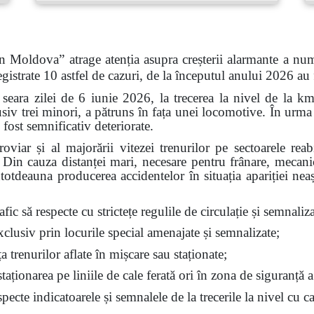
n Moldova” atrage atenția asupra creșterii alarmante a num
gistrate 10 astfel de cazuri, de la începutul anului 2026 au
 seara zilei de 6 iunie 2026, la trecerea la nivel de la k
siv trei minori, a pătruns în fața unei locomotive. În urma 
 fost semnificativ deteriorate.
feroviar și al majorării vitezei trenurilor pe sectoarele re
t. Din cauza distanței mari, necesare pentru frânare, mecan
ntotdeauna producerea accidentelor în situația apariției nea
fic să respecte cu strictețe regulile de circulație și semnalizar
exclusiv prin locurile special amenajate și semnalizate;
ața trenurilor aflate în mișcare sau staționate;
aționarea pe liniile de cale ferată ori în zona de siguranță a
ecte indicatoarele și semnalele de la trecerile la nivel cu ca