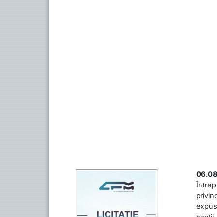
06.08
Întrep
privin
expuse
spații