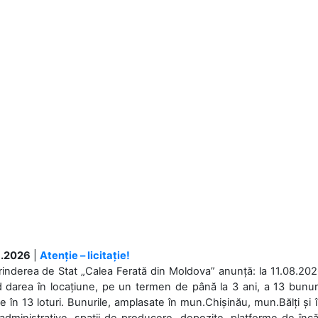
.2026
|
Atenție – licitație!
rinderea de Stat „Calea Ferată din Moldova” anunță: la 11.08.2026,
d darea în locațiune, pe un termen de până la 3 ani, a 13 bunuri
 în 13 loturi. Bunurile, amplasate în mun.Chișinău, mun.Bălți și 
 administrative, spații de producere, depozite, platforme de în