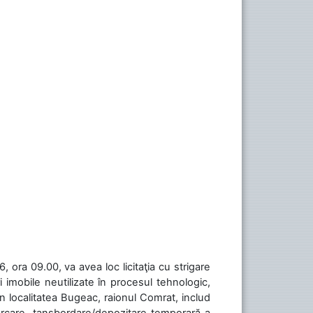
 ora 09.00, va avea loc licitaţia cu strigare
 imobile neutilizate în procesul tehnologic,
în localitatea Bugeac, raionul Comrat, includ
cărcare, tansbordare/depozitare temporară a