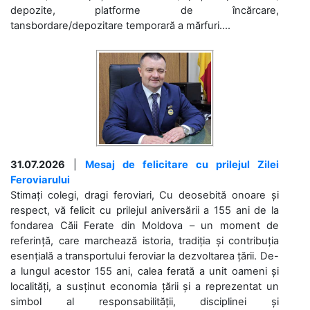
depozite, platforme de încărcare,
tansbordare/depozitare temporară a mărfuri....
31.07.2026
|
Mesaj de felicitare cu prilejul Zilei
Feroviarului
Stimați colegi, dragi feroviari, Cu deosebită onoare și
respect, vă felicit cu prilejul aniversării a 155 ani de la
fondarea Căii Ferate din Moldova – un moment de
referință, care marchează istoria, tradiția și contribuția
esențială a transportului feroviar la dezvoltarea țării. De-
a lungul acestor 155 ani, calea ferată a unit oameni și
localități, a susținut economia țării și a reprezentat un
simbol al responsabilității, disciplinei și