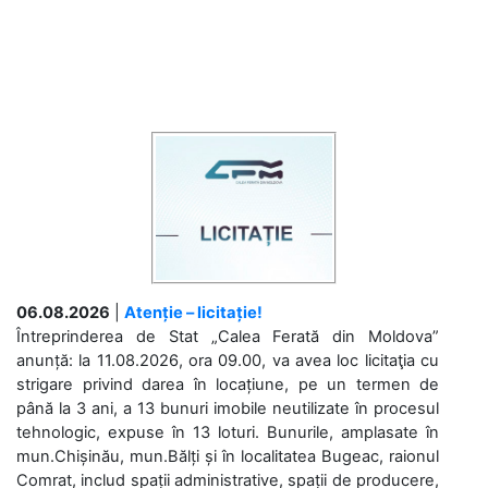
06.08.2026
|
Atenție – licitație!
Întreprinderea de Stat „Calea Ferată din Moldova”
anunță: la 11.08.2026, ora 09.00, va avea loc licitaţia cu
strigare privind darea în locațiune, pe un termen de
până la 3 ani, a 13 bunuri imobile neutilizate în procesul
tehnologic, expuse în 13 loturi. Bunurile, amplasate în
mun.Chișinău, mun.Bălți și în localitatea Bugeac, raionul
Comrat, includ spații administrative, spații de producere,