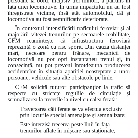
persoane la bord, inclusiv trei minori, a pătruns în
fața unei locomotive. În urma impactului nu au fost
înregistrate victime, însă atât automobilul, cât și
locomotiva au fost semnificativ deteriorate.
În contextul intensificării traficului feroviar și al
majorării vitezei trenurilor pe sectoarele reabilitate,
CFM reamintește că infrastructura feroviară
reprezintă o zonă cu risc sporit. Din cauza distanței
mari, necesare pentru frânare, mecanicii de
locomotivă nu pot opri instantaneu trenul și, în
consecință, nu pot preveni întotdeauna producerea
accidentelor în situația apariției neașteptate a unor
persoane, vehicule sau alte obstacole pe linie.
CFM solicită tuturor participanțior la trafic să
respecte cu strictețe regulile de circulație și
semnalizarea la trecerile la nivel cu calea ferată:
Traversarea căii ferate se va efectua exclusiv
prin locurile special amenajate și semnalizate;
Este interzisă trecerea peste linii în fața
trenurilor aflate în mișcare sau staționate;