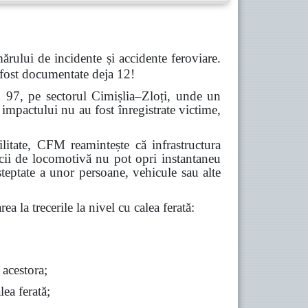
ărului de incidente și accidente feroviare.
 fost documentate deja 12!
m 97, pe sectorul Cimișlia–Zloți, unde un
impactului nu au fost înregistrate victime,
abilitate, CFM reamintește că infrastructura
icii de locomotivă nu pot opri instantaneu
șteptate a unor persoane, vehicule sau alte
ea la trecerile la nivel cu calea ferată:
 acestora;
lea ferată;