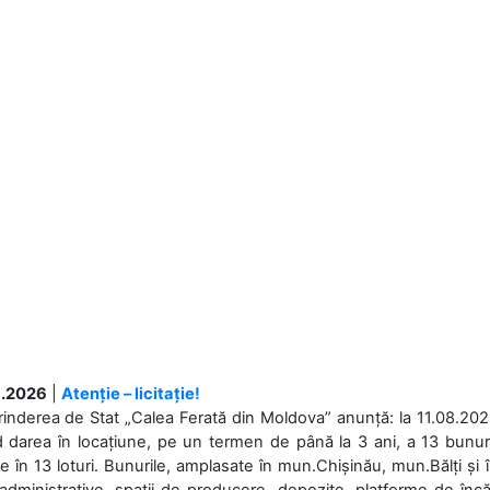
.2026
|
Atenție – licitație!
rinderea de Stat „Calea Ferată din Moldova” anunță: la 11.08.2026,
d darea în locațiune, pe un termen de până la 3 ani, a 13 bunuri
 în 13 loturi. Bunurile, amplasate în mun.Chișinău, mun.Bălți și 
 administrative, spații de producere, depozite, platforme de în