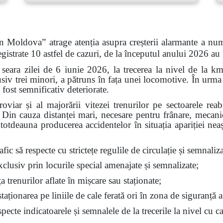
n Moldova” atrage atenția asupra creșterii alarmante a num
gistrate 10 astfel de cazuri, de la începutul anului 2026 au
 seara zilei de 6 iunie 2026, la trecerea la nivel de la k
siv trei minori, a pătruns în fața unei locomotive. În urma 
 fost semnificativ deteriorate.
feroviar și al majorării vitezei trenurilor pe sectoarele re
t. Din cauza distanței mari, necesare pentru frânare, mecan
ntotdeauna producerea accidentelor în situația apariției nea
fic să respecte cu strictețe regulile de circulație și semnalizar
exclusiv prin locurile special amenajate și semnalizate;
ața trenurilor aflate în mișcare sau staționate;
aționarea pe liniile de cale ferată ori în zona de siguranță a
ecte indicatoarele și semnalele de la trecerile la nivel cu ca