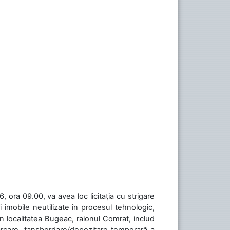
 ora 09.00, va avea loc licitaţia cu strigare
 imobile neutilizate în procesul tehnologic,
în localitatea Bugeac, raionul Comrat, includ
cărcare, tansbordare/depozitare temporară a