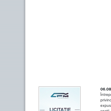
06.08
Întrep
privin
expuse
spații