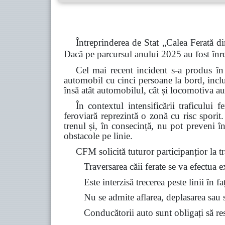
Întreprinderea de Stat „Calea Ferată di
Dacă pe parcursul anului 2025 au fost înre
Cel mai recent incident s-a produs în
automobil cu cinci persoane la bord, inclu
însă atât automobilul, cât și locomotiva au
În contextul intensificării traficului 
feroviară reprezintă o zonă cu risc spori
trenul și, în consecință, nu pot preveni î
obstacole pe linie.
CFM solicită tuturor participanțior la tra
Traversarea căii ferate se va efectua 
Este interzisă trecerea peste linii în f
Nu se admite aflarea, deplasarea sau st
Conducătorii auto sunt obligați să resp