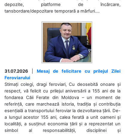
depozite, platforme de încărcare,
tansbordare/depozitare temporară a mărfuri....
31.07.2026
|
Mesaj de felicitare cu prilejul Zilei
Feroviarului
Stimați colegi, dragi feroviari, Cu deosebită onoare și
respect, vă felicit cu prilejul aniversării a 155 ani de la
fondarea Căii Ferate din Moldova – un moment de
referință, care marchează istoria, tradiția și contribuția
esențială a transportului feroviar la dezvoltarea țării. De-
a lungul acestor 155 ani, calea ferată a unit oameni și
localități, a susținut economia țării și a reprezentat un
simbol al responsabilității, disciplinei și