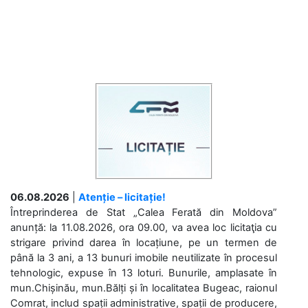
06.08.2026
|
Atenție – licitație!
Întreprinderea de Stat „Calea Ferată din Moldova”
anunță: la 11.08.2026, ora 09.00, va avea loc licitaţia cu
strigare privind darea în locațiune, pe un termen de
până la 3 ani, a 13 bunuri imobile neutilizate în procesul
tehnologic, expuse în 13 loturi. Bunurile, amplasate în
mun.Chișinău, mun.Bălți și în localitatea Bugeac, raionul
Comrat, includ spații administrative, spații de producere,