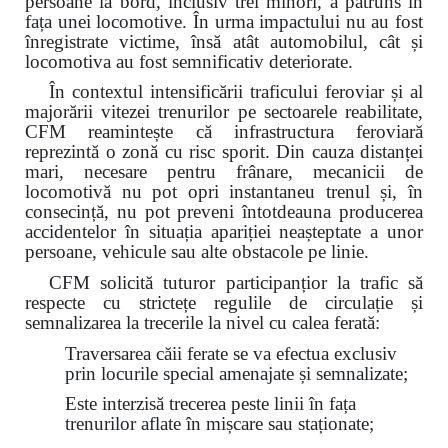
persoane la bord, inclusiv trei minori, a pătruns în
fața unei locomotive. În urma impactului nu au fost
înregistrate victime, însă atât automobilul, cât și
locomotiva au fost semnificativ deteriorate.
În contextul intensificării traficului feroviar și al
majorării vitezei trenurilor pe sectoarele reabilitate,
CFM reamintește că infrastructura feroviară
reprezintă o zonă cu risc sporit. Din cauza distanței
mari, necesare pentru frânare, mecanicii de
locomotivă nu pot opri instantaneu trenul și, în
consecință, nu pot preveni întotdeauna producerea
accidentelor în situația apariției neașteptate a unor
persoane, vehicule sau alte obstacole pe linie.
CFM solicită tuturor participanțior la trafic să
respecte cu strictețe regulile de circulație și
semnalizarea la trecerile la nivel cu calea ferată:
Traversarea căii ferate se va efectua exclusiv
prin locurile special amenajate și semnalizate;
Este interzisă trecerea peste linii în fața
trenurilor aflate în mișcare sau staționate;