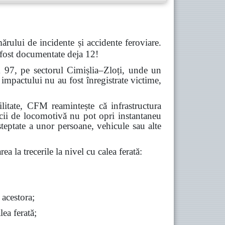
ărului de incidente și accidente feroviare.
 fost documentate deja 12!
m 97, pe sectorul Cimișlia–Zloți, unde un
impactului nu au fost înregistrate victime,
abilitate, CFM reamintește că infrastructura
icii de locomotivă nu pot opri instantaneu
șteptate a unor persoane, vehicule sau alte
ea la trecerile la nivel cu calea ferată:
 acestora;
lea ferată;