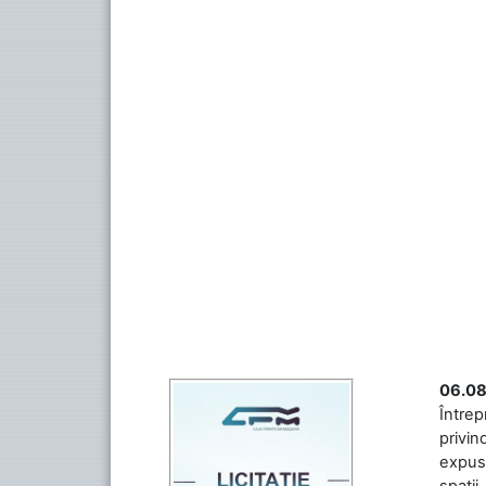
06.08
Întrep
privin
expuse
spații