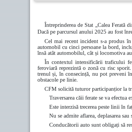
Întreprinderea de Stat „Calea Ferată di
Dacă pe parcursul anului 2025 au fost înre
Cel mai recent incident s-a produs în
automobil cu cinci persoane la bord, inclu
însă atât automobilul, cât și locomotiva au
În contextul intensificării traficului 
feroviară reprezintă o zonă cu risc spori
trenul și, în consecință, nu pot preveni î
obstacole pe linie.
CFM solicită tuturor participanțior la tra
Traversarea căii ferate se va efectua 
Este interzisă trecerea peste linii în f
Nu se admite aflarea, deplasarea sau st
Conducătorii auto sunt obligați să resp