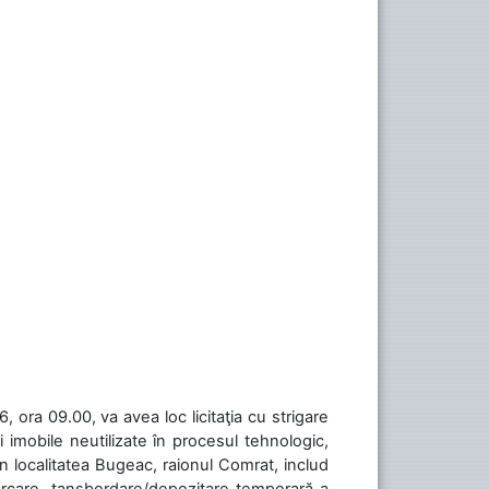
 ora 09.00, va avea loc licitaţia cu strigare
 imobile neutilizate în procesul tehnologic,
în localitatea Bugeac, raionul Comrat, includ
cărcare, tansbordare/depozitare temporară a