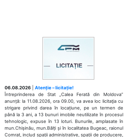
06.08.2026
|
Atenție – licitație!
Întreprinderea de Stat „Calea Ferată din Moldova”
anunță: la 11.08.2026, ora 09.00, va avea loc licitaţia cu
strigare privind darea în locațiune, pe un termen de
până la 3 ani, a 13 bunuri imobile neutilizate în procesul
tehnologic, expuse în 13 loturi. Bunurile, amplasate în
mun.Chișinău, mun.Bălți și în localitatea Bugeac, raionul
Comrat, includ spații administrative, spații de producere,