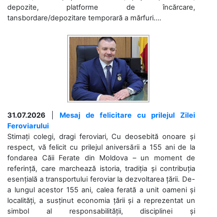
depozite, platforme de încărcare,
tansbordare/depozitare temporară a mărfuri....
31.07.2026
|
Mesaj de felicitare cu prilejul Zilei
Feroviarului
Stimați colegi, dragi feroviari, Cu deosebită onoare și
respect, vă felicit cu prilejul aniversării a 155 ani de la
fondarea Căii Ferate din Moldova – un moment de
referință, care marchează istoria, tradiția și contribuția
esențială a transportului feroviar la dezvoltarea țării. De-
a lungul acestor 155 ani, calea ferată a unit oameni și
localități, a susținut economia țării și a reprezentat un
simbol al responsabilității, disciplinei și