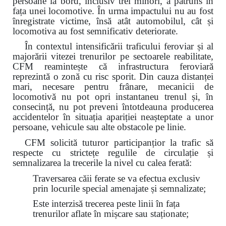
persoane la bord, inclusiv trei minori, a pătruns în
fața unei locomotive. În urma impactului nu au fost
înregistrate victime, însă atât automobilul, cât și
locomotiva au fost semnificativ deteriorate.
În contextul intensificării traficului feroviar și al
majorării vitezei trenurilor pe sectoarele reabilitate,
CFM reamintește că infrastructura feroviară
reprezintă o zonă cu risc sporit. Din cauza distanței
mari, necesare pentru frânare, mecanicii de
locomotivă nu pot opri instantaneu trenul și, în
consecință, nu pot preveni întotdeauna producerea
accidentelor în situația apariției neașteptate a unor
persoane, vehicule sau alte obstacole pe linie.
CFM solicită tuturor participanțior la trafic să
respecte cu strictețe regulile de circulație și
semnalizarea la trecerile la nivel cu calea ferată:
Traversarea căii ferate se va efectua exclusiv
prin locurile special amenajate și semnalizate;
Este interzisă trecerea peste linii în fața
trenurilor aflate în mișcare sau staționate;