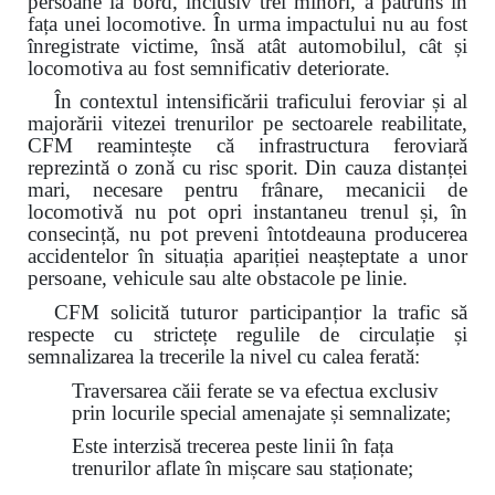
persoane la bord, inclusiv trei minori, a pătruns în
fața unei locomotive. În urma impactului nu au fost
înregistrate victime, însă atât automobilul, cât și
locomotiva au fost semnificativ deteriorate.
În contextul intensificării traficului feroviar și al
majorării vitezei trenurilor pe sectoarele reabilitate,
CFM reamintește că infrastructura feroviară
reprezintă o zonă cu risc sporit. Din cauza distanței
mari, necesare pentru frânare, mecanicii de
locomotivă nu pot opri instantaneu trenul și, în
consecință, nu pot preveni întotdeauna producerea
accidentelor în situația apariției neașteptate a unor
persoane, vehicule sau alte obstacole pe linie.
CFM solicită tuturor participanțior la trafic să
respecte cu strictețe regulile de circulație și
semnalizarea la trecerile la nivel cu calea ferată:
Traversarea căii ferate se va efectua exclusiv
prin locurile special amenajate și semnalizate;
Este interzisă trecerea peste linii în fața
trenurilor aflate în mișcare sau staționate;