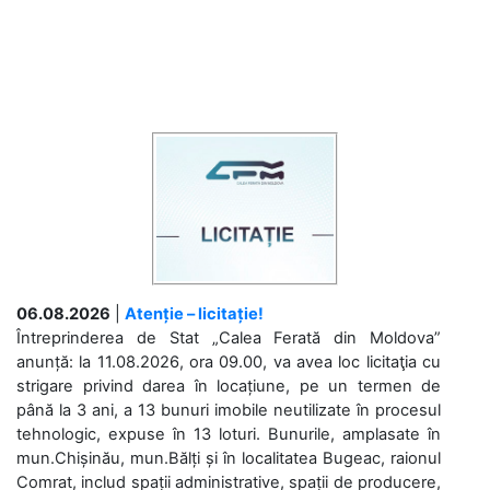
06.08.2026
|
Atenție – licitație!
Întreprinderea de Stat „Calea Ferată din Moldova”
anunță: la 11.08.2026, ora 09.00, va avea loc licitaţia cu
strigare privind darea în locațiune, pe un termen de
până la 3 ani, a 13 bunuri imobile neutilizate în procesul
tehnologic, expuse în 13 loturi. Bunurile, amplasate în
mun.Chișinău, mun.Bălți și în localitatea Bugeac, raionul
Comrat, includ spații administrative, spații de producere,