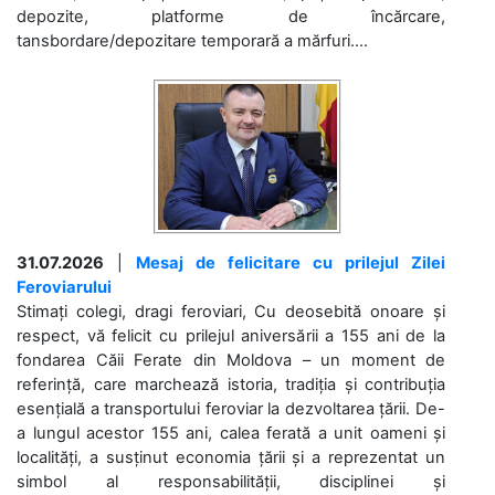
depozite, platforme de încărcare,
tansbordare/depozitare temporară a mărfuri....
31.07.2026
|
Mesaj de felicitare cu prilejul Zilei
Feroviarului
Stimați colegi, dragi feroviari, Cu deosebită onoare și
respect, vă felicit cu prilejul aniversării a 155 ani de la
fondarea Căii Ferate din Moldova – un moment de
referință, care marchează istoria, tradiția și contribuția
esențială a transportului feroviar la dezvoltarea țării. De-
a lungul acestor 155 ani, calea ferată a unit oameni și
localități, a susținut economia țării și a reprezentat un
simbol al responsabilității, disciplinei și