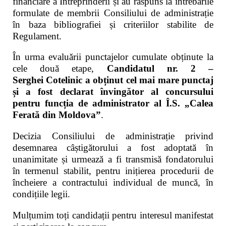
financiare a Întreprinderii și au răspuns la întrebările
formulate de membrii Consiliului de administrație
în baza bibliografiei și criteriilor stabilite de
Regulament.
În urma evaluării punctajelor cumulate obținute la
cele două etape,
Candidatul nr. 2 –
Serghei Cotelinic a obținut cel mai mare punctaj
și a fost declarat învingător al concursului
pentru funcția de
administrator al Î.S. „Calea
Ferată din Moldova”
.
Decizia Consiliului de administrație privind
desemnarea câștigătorului a fost adoptată în
unanimitate și urmează a fi transmisă fondatorului
în termenul stabilit, pentru inițierea procedurii de
încheiere a contractului individual de muncă, în
condițiile legii.
Mulțumim toți candidații pentru interesul manifestat