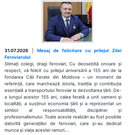
31.07.2026
|
Mesaj de felicitare cu prilejul Zilei
Feroviarului
Stimați colegi, dragi feroviari, Cu deosebită onoare și
respect, vă felicit cu prilejul aniversării a 155 ani de la
fondarea Căii Ferate din Moldova – un moment de
referință, care marchează istoria, tradiția și contribuția
esențială a transportului feroviar la dezvoltarea țării. De-
a lungul acestor 155 ani, calea ferată a unit oameni și
localități, a susținut economia țării și a reprezentat un
simbol al responsabilității, disciplinei și
profesionalismului. Toate aceste realizări au fost posibile
datorită generațiilor de feroviari, care și-au dedicat
munca și viața acestei ramuri....