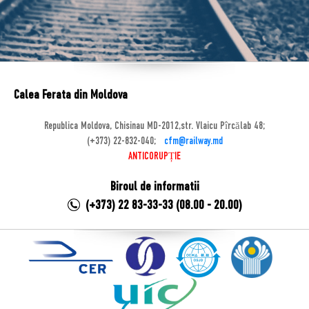
Calea Ferata din Moldova
Republica Moldova, Chisinau MD-2012,str. Vlaicu Pîrcălab 48;
(+373) 22-832-040;
cfm@railway.md
ANTICORUPȚIE
Biroul de informatii
(+373) 22 83-33-33 (08.00 - 20.00)