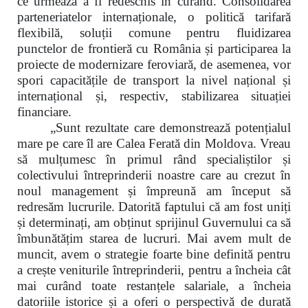
ce urmează a fi redeschis în curând. Consolidarea
parteneriatelor internaționale, o politică tarifară
flexibilă, soluții comune pentru fluidizarea
punctelor de frontieră cu România și participarea la
proiecte de modernizare feroviară, de asemenea, vor
spori capacitățile de transport la nivel național și
internațional și, respectiv, stabilizarea situației
financiare.
„Sunt rezultate care demonstrează potențialul
mare pe care îl are Calea Ferată din Moldova. Vreau
să mulțumesc în primul rând specialiștilor și
colectivului întreprinderii noastre care au crezut în
noul management și împreună am început să
redresăm lucrurile. Datorită faptului că am fost uniți
și determinați, am obținut sprijinul Guvernului ca să
îmbunătățim starea de lucruri. Mai avem mult de
muncit, avem o strategie foarte bine definită pentru
a crește veniturile întreprinderii
,
pentru a încheia cât
mai curând toate restanțele salariale, a încheia
datoriile istorice și a oferi o perspectivă de durată