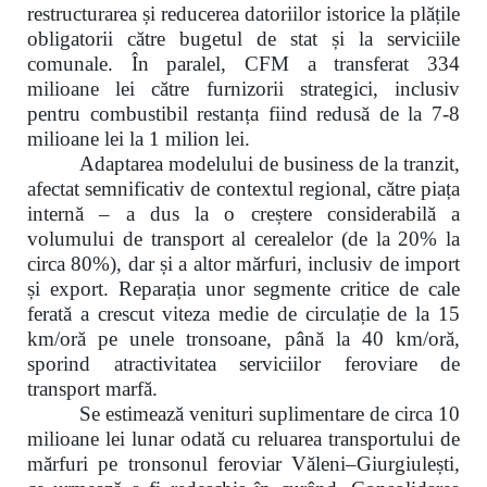
restructurarea și reducerea datoriilor istorice la plățile
obligatorii către bugetul de stat și la serviciile
comunale. În paralel, CFM a transferat 334
milioane lei către furnizorii strategici, inclusiv
pentru combustibil restanța fiind redusă de la 7-8
milioane lei la 1 milion lei.
Adaptarea modelului de business de la tranzit,
afectat semnificativ de contextul regional, către piața
internă – a dus la o creștere considerabilă a
volumului de transport al cerealelor (de la 20% la
circa 80%), dar și a altor mărfuri, inclusiv de import
și export. Reparația unor segmente critice de cale
ferată a crescut viteza medie de circulație de la 15
km/oră pe unele tronsoane, până la 40 km/oră,
sporind atractivitatea serviciilor feroviare de
transport marfă.
Se estimează venituri suplimentare de circa 10
milioane lei lunar odată cu reluarea transportului de
mărfuri pe tronsonul feroviar Văleni–Giurgiulești,