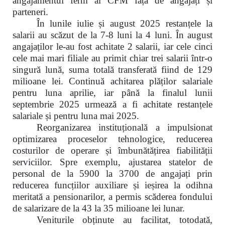
angajamentul ferm al CFM față de angajați și
parteneri.
În lunile iulie și august 2025 restanțele la
salarii au scăzut de la 7-8 luni la 4 luni. În august
angajaților le-au fost achitate 2 salarii, iar cele cinci
cele mai mari filiale au primit chiar trei salarii într-o
singură lună, suma totală transferată fiind de 129
milioane lei. Continuă achitarea plăților salariale
pentru luna aprilie, iar până la finalul lunii
septembrie 2025 urmează a fi achitate restanțele
salariale și pentru luna mai 2025.
Reorganizarea instituțională a impulsionat
optimizarea proceselor tehnologice, reducerea
costurilor de operare și îmbunătățirea fiabilității
serviciilor. Spre exemplu, ajustarea statelor de
personal de la 5900 la 3700 de angajați prin
reducerea funcțiilor auxiliare și ieșirea la odihna
meritată a pensionarilor, a permis scăderea fondului
de salarizare
de la 43 la 35 milioane lei lunar.
Veniturile obținute au facilitat, totodată,