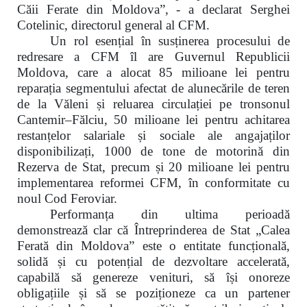
Căii Ferate din Moldova”,
-
a declarat Serghei
Cotelinic, directorul general al CFM.
Un rol esențial în susținerea procesului de
redresare a CFM îl are Guvernul Republicii
Moldova, care a alocat 85 milioane lei pentru
reparația segmentului afectat de alunecările de teren
de la Văleni și reluarea circulației pe tronsonul
Cantemir–Fălciu, 50 milioane lei pentru achitarea
restanțelor salariale și sociale ale angajaților
disponibilizați, 1000 de tone de motorină din
Rezerva de Stat, precum și 20 milioane lei pentru
implementarea reformei CFM, în conformitate cu
noul Cod Feroviar.
Performanța din ultima perioadă
demonstrează clar că Întreprinderea de Stat „Calea
Ferată din Moldova” este o entitate funcțională,
solidă și cu potențial de dezvoltare accelerată,
capabilă să genereze venituri, să își onoreze
obligațiile și să se poziționeze ca un partener