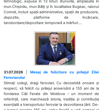
tehnologic, expuse în 13 loturi. Bunurile, amplasate în
mun.Chișinău, mun.Bălți și în localitatea Bugeac, raionul
Comrat, includ spații administrative, spații de producere,
depozite, platforme de încărcare,
tansbordare/depozitare temporară a mărfuri....
31.07.2026
|
Mesaj de felicitare cu prilejul Zilei
Feroviarului
Stimați colegi, dragi feroviari, Cu deosebită onoare și
respect, vă felicit cu prilejul aniversării a 155 ani de la
fondarea Căii Ferate din Moldova – un moment de
referință, care marchează istoria, tradiția și contribuția
esențială a transportului feroviar la dezvoltarea țării. De-