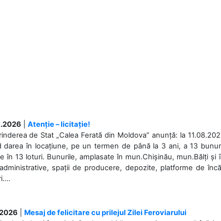
.2026
|
Atenție – licitație!
rinderea de Stat „Calea Ferată din Moldova” anunță: la 11.08.2026,
d darea în locațiune, pe un termen de până la 3 ani, a 13 bunuri
 în 13 loturi. Bunurile, amplasate în mun.Chișinău, mun.Bălți și 
 administrative, spații de producere, depozite, platforme de în
....
.2026
|
Mesaj de felicitare cu prilejul Zilei Feroviarului