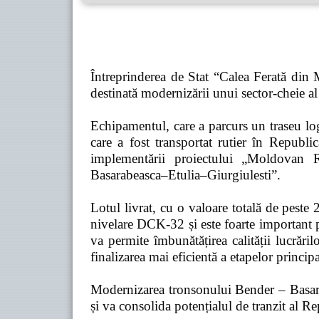
Întreprinderea de Stat “Calea Ferată din
destinată modernizării unui sector-cheie al 
Echipamentul, care a parcurs un traseu l
care a fost transportat rutier în Rep
implementării proiectului „Moldovan 
Basarabeasca–Etulia–Giurgiulesti”.
Lotul livrat, cu o valoare totală de peste
nivelare DCK-32 și este foarte important p
va permite îmbunătățirea calității lucrăril
finalizarea mai eficientă a etapelor principa
Modernizarea tronsonului Bender – Basarabe
și va consolida potențialul de tranzit al 