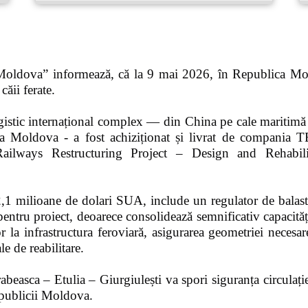
 Moldova” informează, că la 9 mai 2026, în Republica Mol
căii ferate.
ogistic internațional complex — din China pe cale maritim
ublica Moldova - a fost achiziționat și livrat de com
Railways Restructuring Project – Design and Rehabili
 2,1 milioane de dolari SUA, include un regulator de balas
entru proiect, deoarece consolidează semnificativ capacitățil
or la infrastructura feroviară, asigurarea geometriei necesare
le de reabilitare.
asca – Etulia – Giurgiulești va spori siguranța circulației,
Republicii Moldova.