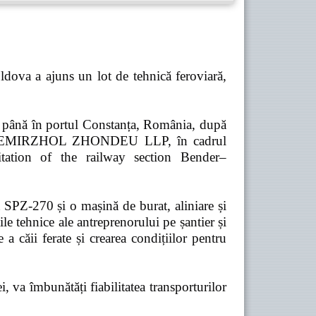
dova a ajuns un lot de tehnică feroviară,
ă până în portul Constanța, România, după
pania TEMIRZHOL ZHONDEU LLP, în cadrul
tation of the railway section Bender–
t SPZ-270 și o mașină de burat, aliniare și
e tehnice ale antreprenorului pe șantier și
 a căii ferate și crearea condițiilor pentru
 va îmbunătăți fiabilitatea transporturilor