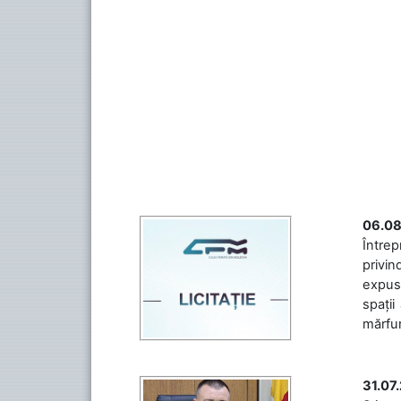
06.08
Întrep
privin
expuse
spații
mărfuri
31.07