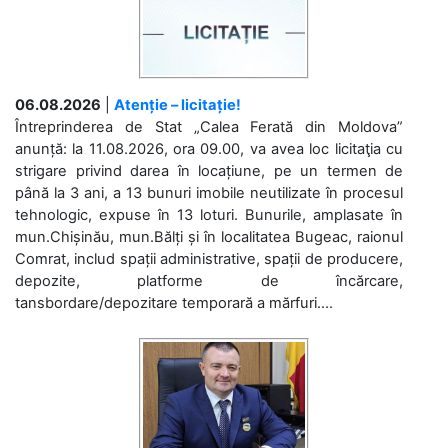
06.08.2026
|
Atenție – licitație!
Întreprinderea de Stat „Calea Ferată din Moldova”
anunță: la 11.08.2026, ora 09.00, va avea loc licitaţia cu
strigare privind darea în locațiune, pe un termen de
până la 3 ani, a 13 bunuri imobile neutilizate în procesul
tehnologic, expuse în 13 loturi. Bunurile, amplasate în
mun.Chișinău, mun.Bălți și în localitatea Bugeac, raionul
Comrat, includ spații administrative, spații de producere,
depozite, platforme de încărcare,
tansbordare/depozitare temporară a mărfuri....