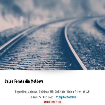
Calea Ferata din Moldova
Republica Moldova, Chisinau MD-2012,str. Vlaicu Pîrcălab 48;
(+373) 22-832-040;
cfm@railway.md
ANTICORUPȚIE