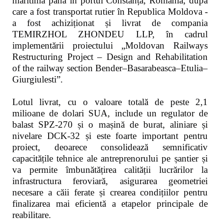
maritimă până în portul Constanța, România, după
care a fost transportat rutier în Republica Moldova -
a fost achiziționat și livrat de compania
TEMIRZHOL ZHONDEU LLP, în cadrul
implementării proiectului „Moldovan Railways
Restructuring Project – Design and Rehabilitation
of the railway section Bender–Basarabeasca–Etulia–
Giurgiulesti”.
Lotul livrat, cu o valoare totală de peste 2,1
milioane de dolari SUA, include un regulator de
balast SPZ-270 și o mașină de burat, aliniare și
nivelare DCK-32 și este foarte important pentru
proiect, deoarece consolidează semnificativ
capacitățile tehnice ale antreprenorului pe șantier și
va permite îmbunătățirea calității lucrărilor la
infrastructura feroviară, asigurarea geometriei
necesare a căii ferate și crearea condițiilor pentru
finalizarea mai eficientă a etapelor principale de
reabilitare.