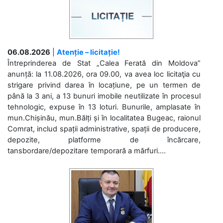
06.08.2026
|
Atenție – licitație!
Întreprinderea de Stat „Calea Ferată din Moldova”
anunță: la 11.08.2026, ora 09.00, va avea loc licitaţia cu
strigare privind darea în locațiune, pe un termen de
până la 3 ani, a 13 bunuri imobile neutilizate în procesul
tehnologic, expuse în 13 loturi. Bunurile, amplasate în
mun.Chișinău, mun.Bălți și în localitatea Bugeac, raionul
Comrat, includ spații administrative, spații de producere,
depozite, platforme de încărcare,
tansbordare/depozitare temporară a mărfuri....