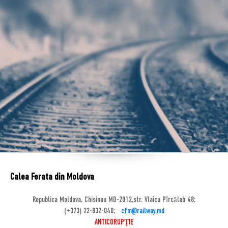
Calea Ferata din Moldova
Republica Moldova, Chisinau MD-2012,str. Vlaicu Pîrcălab 48;
(+373) 22-832-040;
cfm@railway.md
ANTICORUPȚIE