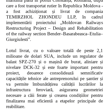
maritimă până în portul Constanța, România, după
care a fost transportat rutier în Republica Moldova -
a fost achiziționat și livrat de compania
TEMIRZHOL ZHONDEU LLP, în cadrul
implementării proiectului „Moldovan Railways
Restructuring Project – Design and Rehabilitation
of the railway section Bender–Basarabeasca–Etulia–
Giurgiulesti”.
Lotul livrat, cu o valoare totală de peste 2,1
milioane de dolari SUA, include un regulator de
balast SPZ-270 și o mașină de burat, aliniare și
nivelare DCK-32 și este foarte important pentru
proiect, deoarece consolidează semnificativ
capacitățile tehnice ale antreprenorului pe șantier și
va permite îmbunătățirea calității lucrărilor la
infrastructura feroviară, asigurarea geometriei
necesare a căii ferate și crearea condițiilor pentru
finalizarea mai eficientă a etapelor principale de
reabilitare.