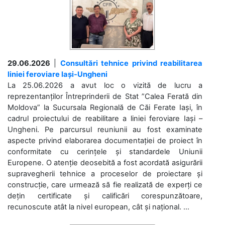
29.06.2026
|
Consultări tehnice privind reabilitarea
liniei feroviare Iași-Ungheni
La 25.06.2026 a avut loc o vizită de lucru a
reprezentanților Întreprinderii de Stat ”Calea Ferată din
Moldova” la Sucursala Regională de Căi Ferate Iași, în
cadrul proiectului de reabilitare a liniei feroviare Iași –
Ungheni. Pe parcursul reuniunii au fost examinate
aspecte privind elaborarea documentației de proiect în
conformitate cu cerințele și standardele Uniunii
Europene. O atenție deosebită a fost acordată asigurării
supravegherii tehnice a proceselor de proiectare și
construcție, care urmează să fie realizată de experți ce
dețin certificate și calificări corespunzătoare,
recunoscute atât la nivel european, cât și național. ...