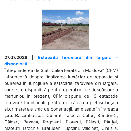
27.07.2026
|
Estacada feroviară din Iargara –
disponibilă
Întreprinderea de Stat „Calea Ferată din Moldova” (CFM)
informează despre finalizarea lucrărilor de reparație și
punerea în funcțiune a estacadei feroviare din Iargara,
care este disponibilă pentru operațiuni de descărcare a
mărfurilor. În prezent, CFM dispune de 19 estacade
feroviare funcționale pentru descărcarea pietrișului și a
altor materiale vrac de construcții, amplasate în întreaga
țară: Basarabeasca, Comrat, Taraclia, Cahul, Bender-2,
Căinari, Revaca, Rogojeni, Florești, Fălești, Răuțel,
Mateuți, Drochia, Brătușeni, Lipcani, Vălcineț, Cimișlia,