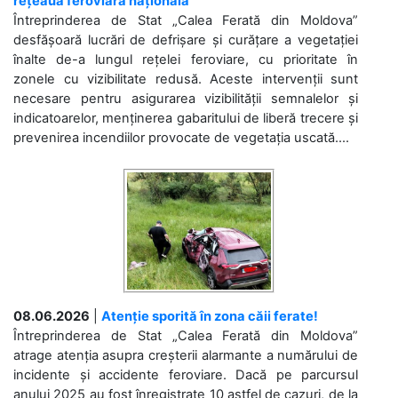
rețeaua feroviară națională
Întreprinderea de Stat „Calea Ferată din Moldova”
desfășoară lucrări de defrișare și curățare a vegetației
înalte de-a lungul rețelei feroviare, cu prioritate în
zonele cu vizibilitate redusă. Aceste intervenții sunt
necesare pentru asigurarea vizibilității semnalelor și
indicatoarelor, menținerea gabaritului de liberă trecere și
prevenirea incendiilor provocate de vegetația uscată....
08.06.2026
|
Atenție sporită în zona căii ferate!
Întreprinderea de Stat „Calea Ferată din Moldova”
atrage atenția asupra creșterii alarmante a numărului de
incidente și accidente feroviare. Dacă pe parcursul
anului 2025 au fost înregistrate 10 astfel de cazuri, de la