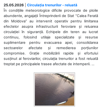
25.05.2026
|
Circulația trenurilor - reluată
În condițiile meteorologice dificile provocate de ploile
abundente, angajații Întreprinderii de Stat “Calea Ferată
din Moldova” au intervenit operativ pentru limitarea
efectelor asupra infrastructurii feroviare și reluarea
circulației în siguranță. Echipele din teren au lucrat
continuu, folosind utilaje specializate și resurse
suplimentare pentru evacuarea apei, consolidarea
sectoarelor afectate și remedierea porțiunilor
compromise. Grație mobilizării rapide și efortului
susținut al feroviarilor, circulația trenurilor a fost reluată
treptat pe principalele trasee afectate de intemperii. ...