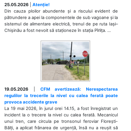
25.05.2026
|
Atenție!
Din cauza ploilor abundente și a riscului evident de
pătrundere a apei la componentele de sub vagoane și la
sistemul de alimentare electrică, trenul de pe ruta Iași–
Chișinău a fost nevoit să staționeze în stația Pîrlița. ...
19.05.2026
|
CFM avertizează: Nerespectarea
regulilor la trecerile la nivel cu calea ferată poate
provoca accidente grave
La 19 mai 2026, în jurul orei 14.15, a fost înregistrat un
incident la o trecere la nivel cu calea ferată. Mecanicul
unui tren, care circula pe tronsonul feroviar Florești-
Bălți, a aplicat frânarea de urgență, însă nu a reușit să