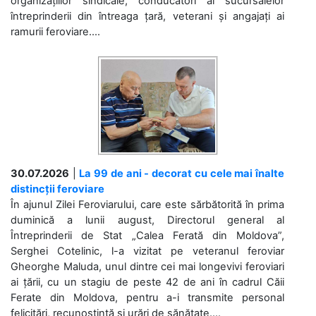
organizațiilor sindicale, conducători ai sucursalelor
întreprinderii din întreaga țară, veterani și angajați ai
ramurii feroviare....
30.07.2026
|
La 99 de ani - decorat cu cele mai înalte
distincții feroviare
În ajunul Zilei Feroviarului, care este sărbătorită în prima
duminică a lunii august, Directorul general al
Întreprinderii de Stat „Calea Ferată din Moldova”,
Serghei Cotelinic, l-a vizitat pe veteranul feroviar
Gheorghe Maluda, unul dintre cei mai longevivi feroviari
ai țării, cu un stagiu de peste 42 de ani în cadrul Căii
Ferate din Moldova, pentru a-i transmite personal
felicitări, recunoștință și urări de sănătate....