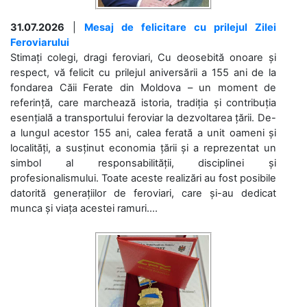
31.07.2026
|
Mesaj de felicitare cu prilejul Zilei
Feroviarului
Stimați colegi, dragi feroviari, Cu deosebită onoare și
respect, vă felicit cu prilejul aniversării a 155 ani de la
fondarea Căii Ferate din Moldova – un moment de
referință, care marchează istoria, tradiția și contribuția
esențială a transportului feroviar la dezvoltarea țării. De-
a lungul acestor 155 ani, calea ferată a unit oameni și
localități, a susținut economia țării și a reprezentat un
simbol al responsabilității, disciplinei și
profesionalismului. Toate aceste realizări au fost posibile
datorită generațiilor de feroviari, care și-au dedicat
munca și viața acestei ramuri....