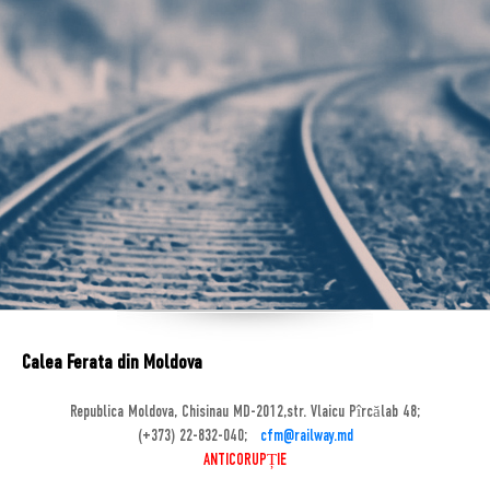
Calea Ferata din Moldova
Republica Moldova, Chisinau MD-2012,str. Vlaicu Pîrcălab 48;
(+373) 22-832-040;
cfm@railway.md
ANTICORUPȚIE