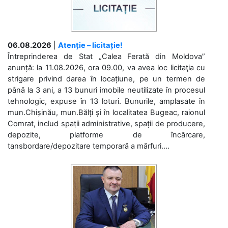
06.08.2026
|
Atenție – licitație!
Întreprinderea de Stat „Calea Ferată din Moldova”
anunță: la 11.08.2026, ora 09.00, va avea loc licitaţia cu
strigare privind darea în locațiune, pe un termen de
până la 3 ani, a 13 bunuri imobile neutilizate în procesul
tehnologic, expuse în 13 loturi. Bunurile, amplasate în
mun.Chișinău, mun.Bălți și în localitatea Bugeac, raionul
Comrat, includ spații administrative, spații de producere,
depozite, platforme de încărcare,
tansbordare/depozitare temporară a mărfuri....