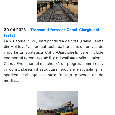
30.04.2026
|
Tronsonul feroviar Cahul-Giurgiulești –
testat
La 29 aprilie 2026, Întreprinderea de Stat „Calea Ferată
din Moldova” a efectuat testarea tronsonului feroviar de
importanță strategică Cahul-Giurgiulești, care include
segmentul recent restabilit din localitatea Văleni, raionul
Cahul. Evenimentul marchează un progres semnificativ
în consolidarea infrastructurii feroviare naționale și în
sporirea rezilienței acesteia în fața provocărilor de
mediu....