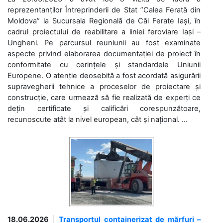
reprezentanților Întreprinderii de Stat ”Calea Ferată din
Moldova” la Sucursala Regională de Căi Ferate Iași, în
cadrul proiectului de reabilitare a liniei feroviare Iași –
Ungheni. Pe parcursul reuniunii au fost examinate
aspecte privind elaborarea documentației de proiect în
conformitate cu cerințele și standardele Uniunii
Europene. O atenție deosebită a fost acordată asigurării
supravegherii tehnice a proceselor de proiectare și
construcție, care urmează să fie realizată de experți ce
dețin certificate și calificări corespunzătoare,
recunoscute atât la nivel european, cât și național. ...
18.06.2026
|
Transportul containerizat de mărfuri –