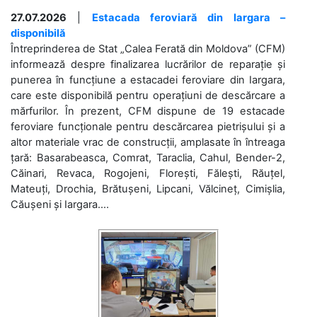
27.07.2026
|
Estacada feroviară din Iargara –
disponibilă
Întreprinderea de Stat „Calea Ferată din Moldova” (CFM)
informează despre finalizarea lucrărilor de reparație și
punerea în funcțiune a estacadei feroviare din Iargara,
care este disponibilă pentru operațiuni de descărcare a
mărfurilor. În prezent, CFM dispune de 19 estacade
feroviare funcționale pentru descărcarea pietrișului și a
altor materiale vrac de construcții, amplasate în întreaga
țară: Basarabeasca, Comrat, Taraclia, Cahul, Bender-2,
Căinari, Revaca, Rogojeni, Florești, Fălești, Răuțel,
Mateuți, Drochia, Brătușeni, Lipcani, Vălcineț, Cimișlia,
Căușeni și Iargara....