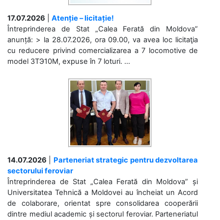
17.07.2026
|
Atenție – licitație!
Întreprinderea de Stat „Calea Ferată din Moldova”
anunță: > la 28.07.2026, ora 09.00, va avea loc licitaţia
cu reducere privind comercializarea a 7 locomotive de
model 3ТЭ10М, expuse în 7 loturi. ...
14.07.2026
|
Parteneriat strategic pentru dezvoltarea
sectorului feroviar
Întreprinderea de Stat „Calea Ferată din Moldova” și
Universitatea Tehnică a Moldovei au încheiat un Acord
de colaborare, orientat spre consolidarea cooperării
dintre mediul academic și sectorul feroviar. Parteneriatul