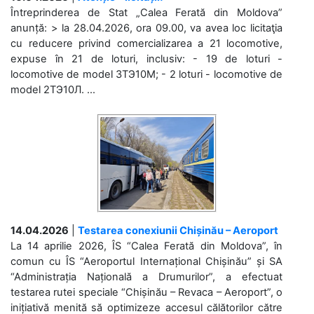
Întreprinderea de Stat „Calea Ferată din Moldova”
anunță: > la 28.04.2026, ora 09.00, va avea loc licitaţia
cu reducere privind comercializarea a 21 locomotive,
expuse în 21 de loturi, inclusiv: - 19 de loturi -
locomotive de model 3ТЭ10М; - 2 loturi - locomotive de
model 2ТЭ10Л. ...
14.04.2026
|
Testarea conexiunii Chișinău – Aeroport
La 14 aprilie 2026, ÎS “Calea Ferată din Moldova”, în
comun cu ÎS “Aeroportul Internațional Chișinău” și SA
“Administrația Națională a Drumurilor”, a efectuat
testarea rutei speciale “Chișinău – Revaca – Aeroport”, o
inițiativă menită să optimizeze accesul călătorilor către