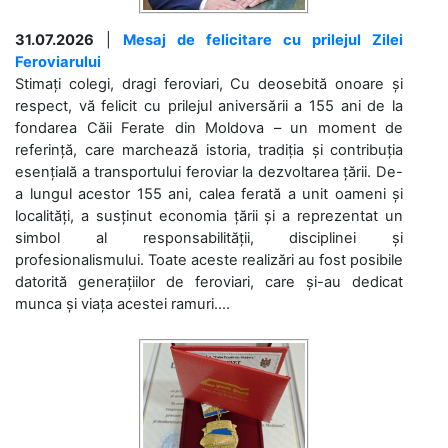
31.07.2026
|
Mesaj de felicitare cu prilejul Zilei
Feroviarului
Stimați colegi, dragi feroviari, Cu deosebită onoare și
respect, vă felicit cu prilejul aniversării a 155 ani de la
fondarea Căii Ferate din Moldova – un moment de
referință, care marchează istoria, tradiția și contribuția
esențială a transportului feroviar la dezvoltarea țării. De-
a lungul acestor 155 ani, calea ferată a unit oameni și
localități, a susținut economia țării și a reprezentat un
simbol al responsabilității, disciplinei și
profesionalismului. Toate aceste realizări au fost posibile
datorită generațiilor de feroviari, care și-au dedicat
munca și viața acestei ramuri....