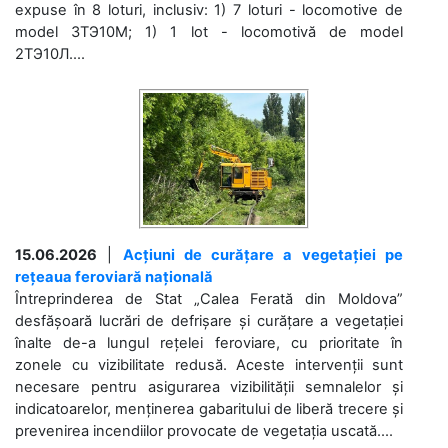
expuse în 8 loturi, inclusiv: 1) 7 loturi - locomotive de
model 3ТЭ10М; 1) 1 lot - locomotivă de model
2ТЭ10Л....
15.06.2026
|
Acțiuni de curățare a vegetației pe
rețeaua feroviară națională
Întreprinderea de Stat „Calea Ferată din Moldova”
desfășoară lucrări de defrișare și curățare a vegetației
înalte de-a lungul rețelei feroviare, cu prioritate în
zonele cu vizibilitate redusă. Aceste intervenții sunt
necesare pentru asigurarea vizibilității semnalelor și
indicatoarelor, menținerea gabaritului de liberă trecere și
prevenirea incendiilor provocate de vegetația uscată....