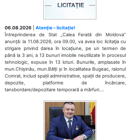
06.08.2026
|
Atenție – licitație!
Întreprinderea de Stat „Calea Ferată din Moldova”
anunță: la 11.08.2026, ora 09.00, va avea loc licitaţia cu
strigare privind darea în locațiune, pe un termen de
până la 3 ani, a 13 bunuri imobile neutilizate în procesul
tehnologic, expuse în 13 loturi. Bunurile, amplasate în
mun.Chișinău, mun.Bălți și în localitatea Bugeac, raionul
Comrat, includ spații administrative, spații de producere,
depozite, platforme de încărcare,
tansbordare/depozitare temporară a mărfuri....