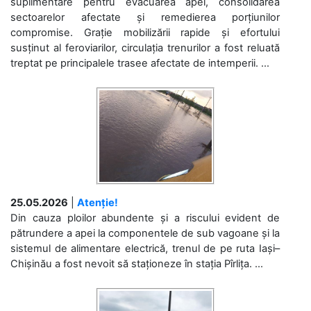
suplimentare pentru evacuarea apei, consolidarea
sectoarelor afectate și remedierea porțiunilor
compromise. Grație mobilizării rapide și efortului
susținut al feroviarilor, circulația trenurilor a fost reluată
treptat pe principalele trasee afectate de intemperii. ...
25.05.2026
|
Atenție!
Din cauza ploilor abundente și a riscului evident de
pătrundere a apei la componentele de sub vagoane și la
sistemul de alimentare electrică, trenul de pe ruta Iași–
Chișinău a fost nevoit să staționeze în stația Pîrlița. ...