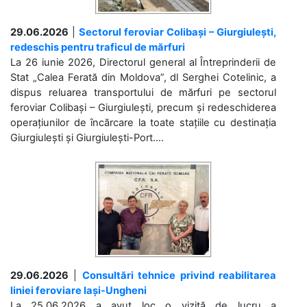
29.06.2026
|
Sectorul feroviar Colibași – Giurgiulești,
redeschis pentru traficul de mărfuri
La 26 iunie 2026, Directorul general al Întreprinderii de
Stat „Calea Ferată din Moldova”, dl Serghei Cotelinic, a
dispus reluarea transportului de mărfuri pe sectorul
feroviar Colibași – Giurgiulești, precum și redeschiderea
operațiunilor de încărcare la toate stațiile cu destinația
Giurgiulești și Giurgiulești-Port....
29.06.2026
|
Consultări tehnice privind reabilitarea
liniei feroviare Iași-Ungheni
La 25.06.2026 a avut loc o vizită de lucru a