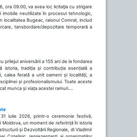
 ora 09.00, va avea loc licitaţia cu strigare
 imobile neutilizate în procesul tehnologic,
în localitatea Bugeac, raionul Comrat, includ
cărcare, tansbordare/depozitare temporară a
cu prilejul aniversării a 155 ani de la fondarea
toria, tradiția și contribuția esențială a
, calea ferată a unit oameni și localități, a
isciplinei și profesionalismului. Toate aceste
icat munca și viața acestei ramuri....
ate
31 iulie 2026, printr-o ceremonie festivă,
cii Moldova, un moment de referință în istoria
tructurii și Dezvoltării Regionale, dl Vladimir
i Cotelinic, reprezentanți ai organizațiilor