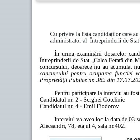
Cu privire la lista candidaților care a
administrator al Întreprinderii de St
În urma examinării dosarelor candi
Întreprinderii de Stat „Calea Ferată din M
concursului, deoarece nu au acumulat n
concursului pentru ocuparea funcției 
Proprietății Publice nr. 382 din 17.07.20
Pentru participare la
interviu a
u fos
Candidatul nr. 2 - Serghei Cotelinic
Candidatul nr. 4 - Emil Fiodorov
I
nterviul
va avea loc la data de 03 s
Alecsandri, 78,
etajul 4, sala nr.402.
06.08