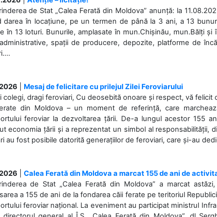
rinderea de Stat „Calea Ferată din Moldova” anunță: la 11.08.2026,
d darea în locațiune, pe un termen de până la 3 ani, a 13 bunuri
 în 13 loturi. Bunurile, amplasate în mun.Chișinău, mun.Bălți și 
 administrative, spații de producere, depozite, platforme de în
....
.2026
|
Mesaj de felicitare cu prilejul Zilei Feroviarului
i colegi, dragi feroviari, Cu deosebită onoare și respect, vă felicit 
Ferate din Moldova – un moment de referință, care marchează is
ortului feroviar la dezvoltarea țării. De-a lungul acestor 155 ani
ut economia țării și a reprezentat un simbol al responsabilității, d
ări au fost posibile datorită generațiilor de feroviari, care și-au ded
.2026
|
Calea Ferată din Moldova a marcat 155 de ani de activit
prinderea de Stat „Calea Ferată din Moldova” a marcat astăzi, 
sarea a 155 de ani de la fondarea căii ferate pe teritoriul Republi
ortului feroviar național. La eveniment au participat ministrul Infras
 directorul general al Î.S. „Calea Ferată din Moldova”, dl Serghe