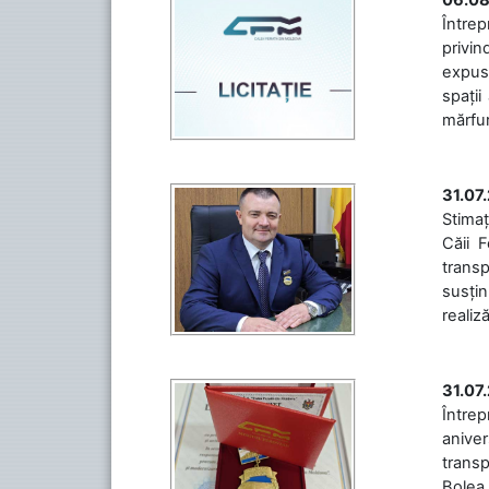
Întrep
privin
expuse
spații
mărfuri
31.07
Stimaț
Căii 
transp
susțin
realiz
31.07
Între
aniver
transp
Bolea,