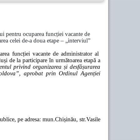
ului pentru ocuparea funcției vacante de
area celei de-a doua etape – „interviul”
area funcției vacante de administrator al
uși de la participare în următoarea etapă a
ntul privind organizarea și desfășurarea
oldova”, aprobat prin Ordinul Agenției
 Publice, pe adresa: mun.Chișinău,
str.
Vasile