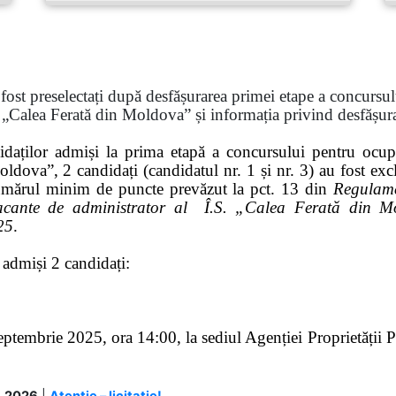
u fost preselectați după desfășurarea primei etape a concurs
at „Calea Ferată din Moldova”
și
informația privind
desfășur
daților admiși la prima etapă a concursului pentru ocup
oldova”, 2 candidați (candidatul nr. 1 și nr. 3) au fost excl
umărul minim de puncte prevăzut la pct. 13 din
Regulame
vacante de administrator al Î.S. „Calea Ferată din M
25
.
t admiși 2
candida
ți
:
eptembrie 2025, ora 14:00, la sediul Agenției Proprietății
.2026
|
Atenție – licitație!