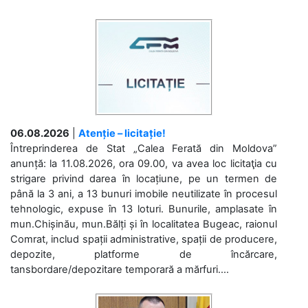
06.08.2026
|
Atenție – licitație!
Întreprinderea de Stat „Calea Ferată din Moldova”
anunță: la 11.08.2026, ora 09.00, va avea loc licitaţia cu
strigare privind darea în locațiune, pe un termen de
până la 3 ani, a 13 bunuri imobile neutilizate în procesul
tehnologic, expuse în 13 loturi. Bunurile, amplasate în
mun.Chișinău, mun.Bălți și în localitatea Bugeac, raionul
Comrat, includ spații administrative, spații de producere,
depozite, platforme de încărcare,
tansbordare/depozitare temporară a mărfuri....