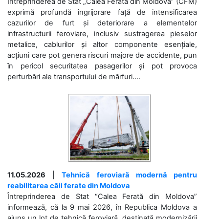
Întreprinderea de Stat „Calea Ferată din Moldova” (CFM)
exprimă profundă îngrijorare față de intensificarea
cazurilor de furt și deteriorare a elementelor
infrastructurii feroviare, inclusiv sustragerea pieselor
metalice, cablurilor și altor componente esențiale,
acțiuni care pot genera riscuri majore de accidente, pun
în pericol securitatea pasagerilor și pot provoca
perturbări ale transportului de mărfuri....
11.05.2026
|
Tehnică feroviară modernă pentru
reabilitarea căii ferate din Moldova
Întreprinderea de Stat “Calea Ferată din Moldova”
informează, că la 9 mai 2026, în Republica Moldova a
ajuns un lot de tehnică feroviară, destinată modernizării