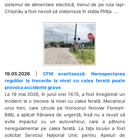
sistemul de alimentare electrică, trenul de pe ruta Iași–
Chișinău a fost nevoit să staționeze în stația Pîrlița. ...
19.05.2026
|
CFM avertizează: Nerespectarea
regulilor la trecerile la nivel cu calea ferată poate
provoca accidente grave
La 19 mai 2026, în jurul orei 14.15, a fost înregistrat un
incident la o trecere la nivel cu calea ferată. Mecanicul
unui tren, care circula pe tronsonul feroviar Florești-
Bălți, a aplicat frânarea de urgență, însă nu a reușit să
evite impactul cu un autovehicul, care a pătruns
neregulamentar pe calea ferată. La fața locului a fost
solicitat Serviciul Național Unic pentru Apeluri de