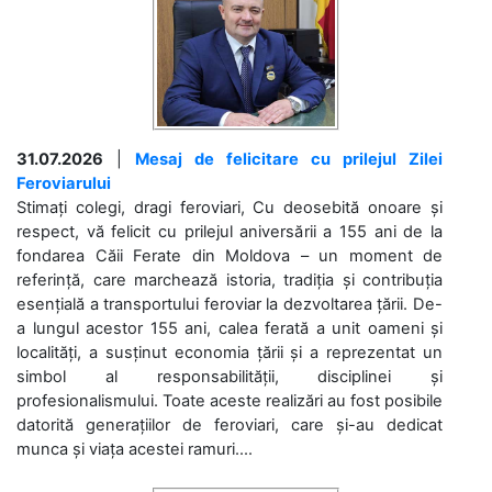
31.07.2026
|
Mesaj de felicitare cu prilejul Zilei
Feroviarului
Stimați colegi, dragi feroviari, Cu deosebită onoare și
respect, vă felicit cu prilejul aniversării a 155 ani de la
fondarea Căii Ferate din Moldova – un moment de
referință, care marchează istoria, tradiția și contribuția
esențială a transportului feroviar la dezvoltarea țării. De-
a lungul acestor 155 ani, calea ferată a unit oameni și
localități, a susținut economia țării și a reprezentat un
simbol al responsabilității, disciplinei și
profesionalismului. Toate aceste realizări au fost posibile
datorită generațiilor de feroviari, care și-au dedicat
munca și viața acestei ramuri....