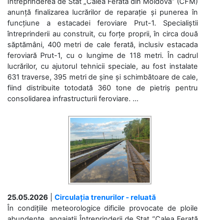
Întreprinderea de Stat „Calea Ferată din Moldova” (CFM)
anunță finalizarea lucrărilor de reparație și punerea în
funcțiune a estacadei feroviare Prut-1. Specialiștii
întreprinderii au construit, cu forțe proprii, în circa două
săptămâni, 400 metri de cale ferată, inclusiv estacada
feroviară Prut-1, cu o lungime de 118 metri. În cadrul
lucrărilor, cu ajutorul tehnicii speciale, au fost instalate
631 traverse, 395 metri de șine și schimbătoare de cale,
fiind distribuite totodată 360 tone de pietriș pentru
consolidarea infrastructurii feroviare. ...
25.05.2026
|
Circulația trenurilor - reluată
În condițiile meteorologice dificile provocate de ploile
abundente, angajații Întreprinderii de Stat “Calea Ferată