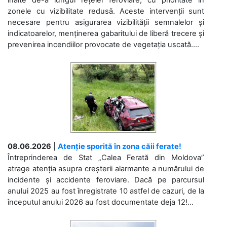
înalte de-a lungul rețelei feroviare, cu prioritate în
zonele cu vizibilitate redusă. Aceste intervenții sunt
necesare pentru asigurarea vizibilității semnalelor și
indicatoarelor, menținerea gabaritului de liberă trecere și
prevenirea incendiilor provocate de vegetația uscată....
08.06.2026
|
Atenție sporită în zona căii ferate!
Întreprinderea de Stat „Calea Ferată din Moldova”
atrage atenția asupra creșterii alarmante a numărului de
incidente și accidente feroviare. Dacă pe parcursul
anului 2025 au fost înregistrate 10 astfel de cazuri, de la
începutul anului 2026 au fost documentate deja 12!...