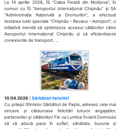
La 14 aprilie 2026, ÎS “Calea Ferată din Moldova”, în
comun cu ÎS “Aeroportul Internațional Chișinău” și SA
“Administrația Națională a Drumurilor”, a efectuat
testarea rutei speciale “Chișinău – Revaca – Aeroport”, o
inițiativă menită să optimizeze accesul călătorilor către
Aeroportul Internațional Chișinău și să eficientizeze
conexiunile de transport. ...
10.04.2026
|
Sărbători fericite!
Cu prilejul Sfintelor Sărbători de Paște, adresez cele mai
sincere și călduroase felicitări tuturor angajaților,
partenerilor și călătorilor! Fie ca Lumina Învierii Domnului
să vă aducă pace în suflet, sănătate, bucurie și