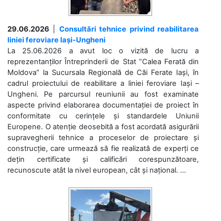
29.06.2026
|
Consultări tehnice privind reabilitarea
liniei feroviare Iași-Ungheni
La 25.06.2026 a avut loc o vizită de lucru a
reprezentanților Întreprinderii de Stat ”Calea Ferată din
Moldova” la Sucursala Regională de Căi Ferate Iași, în
cadrul proiectului de reabilitare a liniei feroviare Iași –
Ungheni. Pe parcursul reuniunii au fost examinate
aspecte privind elaborarea documentației de proiect în
conformitate cu cerințele și standardele Uniunii
Europene. O atenție deosebită a fost acordată asigurării
supravegherii tehnice a proceselor de proiectare și
construcție, care urmează să fie realizată de experți ce
dețin certificate și calificări corespunzătoare,
recunoscute atât la nivel european, cât și național. ...