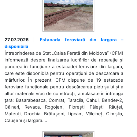
27.07.2026
|
Estacada feroviară din Iargara –
disponibilă
Întreprinderea de Stat „Calea Ferată din Moldova” (CFM)
informează despre finalizarea lucrărilor de reparație și
punerea în funcțiune a estacadei feroviare din Iargara,
care este disponibilă pentru operațiuni de descărcare a
mărfurilor. În prezent, CFM dispune de 19 estacade
feroviare funcționale pentru descărcarea pietrișului și a
altor materiale vrac de construcții, amplasate în întreaga
țară: Basarabeasca, Comrat, Taraclia, Cahul, Bender-2,
Căinari, Revaca, Rogojeni, Florești, Fălești, Răuțel,
Mateuți, Drochia, Brătușeni, Lipcani, Vălcineț, Cimișlia,
Căușeni și Iargara....