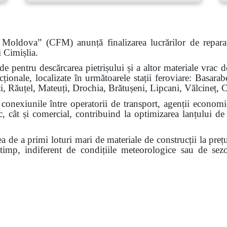
Moldova” (CFM) anunță finalizarea lucrărilor de reparație 
i Cimișlia.
pentru descărcarea pietrișului și a altor materiale vrac de 
ncționale, localizate în următoarele stații feroviare: Basar
ti, Răuțel, Mateuți, Drochia, Brătușeni, Lipcani, Vălcineț, 
ă conexiunile între operatorii de transport, agenții economi
c, cât și comercial, contribuind la optimizarea lanțului d
tea de a primi loturi mari de materiale de construcții la prețu
a timp, indiferent de condițiile meteorologice sau de sez