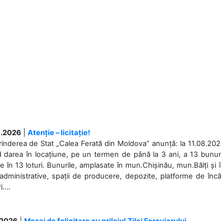
.2026
|
Atenție – licitație!
rinderea de Stat „Calea Ferată din Moldova” anunță: la 11.08.2026,
d darea în locațiune, pe un termen de până la 3 ani, a 13 bunuri
 în 13 loturi. Bunurile, amplasate în mun.Chișinău, mun.Bălți și 
 administrative, spații de producere, depozite, platforme de în
....