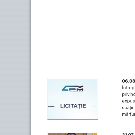
06.08
Întrep
privin
expuse
spații
mărfuri