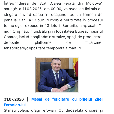
Întreprinderea de Stat „Calea Ferată din Moldova”
anunță: la 11.08.2026, ora 09.00, va avea loc licitaţia cu
strigare privind darea în locațiune, pe un termen de
până la 3 ani, a 13 bunuri imobile neutilizate în procesul
tehnologic, expuse în 13 loturi. Bunurile, amplasate în
mun.Chișinău, mun.Bălți și în localitatea Bugeac, raionul
Comrat, includ spații administrative, spații de producere,
depozite, platforme de încărcare,
tansbordare/depozitare temporară a mărfuri....
31.07.2026
|
Mesaj de felicitare cu prilejul Zilei
Feroviarului
Stimați colegi, dragi feroviari, Cu deosebită onoare și