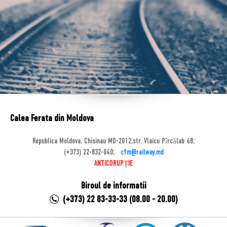
Calea Ferata din Moldova
Republica Moldova, Chisinau MD-2012,str. Vlaicu Pîrcălab 48;
(+373) 22-832-040;
cfm@railway.md
ANTICORUPȚIE
Biroul de informatii
(+373) 22 83-33-33 (08.00 - 20.00)