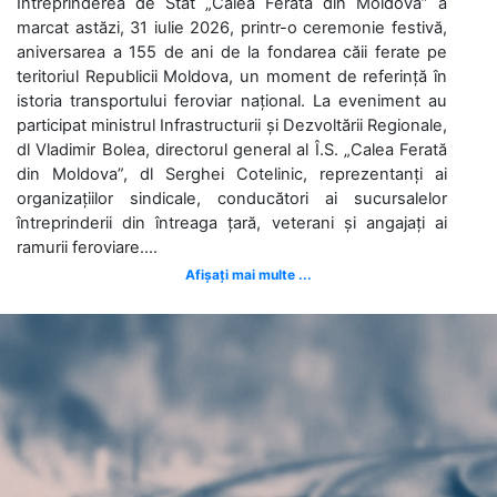
Întreprinderea de Stat „Calea Ferată din Moldova” a
marcat astăzi, 31 iulie 2026, printr-o ceremonie festivă,
aniversarea a 155 de ani de la fondarea căii ferate pe
teritoriul Republicii Moldova, un moment de referință în
istoria transportului feroviar național. La eveniment au
participat ministrul Infrastructurii și Dezvoltării Regionale,
dl Vladimir Bolea, directorul general al Î.S. „Calea Ferată
din Moldova”, dl Serghei Cotelinic, reprezentanți ai
organizațiilor sindicale, conducători ai sucursalelor
întreprinderii din întreaga țară, veterani și angajați ai
ramurii feroviare....
Afișați mai multe ...