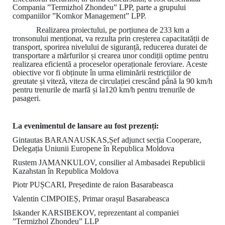
Compania ”Termizhol Zhondeu” LPP, parte a grupului
companiilor ”Komkor Management” LPP.
Realizarea proiectului, pe porțiunea de 233 km a
tronsonului menționat, va rezulta prin creșterea capacitatății de
transport, sporirea nivelului de siguranță, reducerea duratei de
transportare a mărfurilor și crearea unor condiții optime pentru
realizarea eficientă a proceselor operaționale feroviare. Aceste
obiective vor fi obținute în urma eliminării restricțiilor de
greutate și viteză, viteza de circulației crescând până la 90 km/h
pentru trenurile de marfă și la120 km/h pentru trenurile de
pasageri.
La evenimentul de lansare au fost prezenți:
Gintautas BARANAUSKAS,Șef adjunct secția Cooperare,
Delegația Uniunii Europene în Republica Moldova
Rustem JAMANKULOV, consilier al Ambasadei Republicii
Kazahstan în Republica Moldova
Piotr PUȘCARI, Președinte de raion Basarabeasca
Valentin CIMPOIEȘ, Primar orașul Basarabeasca
Iskander KARSIBEKOV, reprezentant al companiei
”Termizhol Zhondeu” LLP