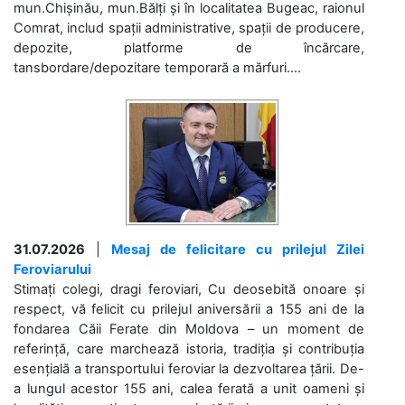
mun.Chișinău, mun.Bălți și în localitatea Bugeac, raionul
Comrat, includ spații administrative, spații de producere,
depozite, platforme de încărcare,
tansbordare/depozitare temporară a mărfuri....
31.07.2026
|
Mesaj de felicitare cu prilejul Zilei
Feroviarului
Stimați colegi, dragi feroviari, Cu deosebită onoare și
respect, vă felicit cu prilejul aniversării a 155 ani de la
fondarea Căii Ferate din Moldova – un moment de
referință, care marchează istoria, tradiția și contribuția
esențială a transportului feroviar la dezvoltarea țării. De-
a lungul acestor 155 ani, calea ferată a unit oameni și