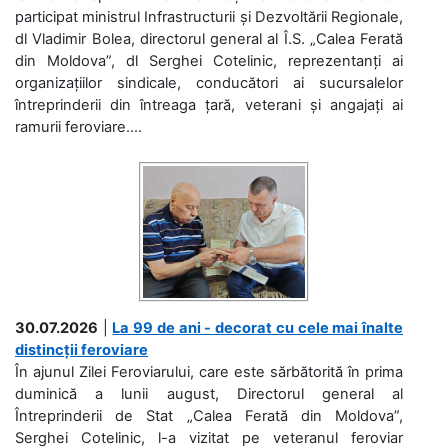
participat ministrul Infrastructurii și Dezvoltării Regionale,
dl Vladimir Bolea, directorul general al Î.S. „Calea Ferată
din Moldova”, dl Serghei Cotelinic, reprezentanți ai
organizațiilor sindicale, conducători ai sucursalelor
întreprinderii din întreaga țară, veterani și angajați ai
ramurii feroviare....
30.07.2026
|
La 99 de ani - decorat cu cele mai înalte
distincții feroviare
În ajunul Zilei Feroviarului, care este sărbătorită în prima
duminică a lunii august, Directorul general al
Întreprinderii de Stat „Calea Ferată din Moldova”,
Serghei Cotelinic, l-a vizitat pe veteranul feroviar