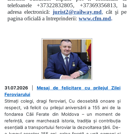
telefoanele
+37322832805, +37369356813, la
adresa electronică:
jurist2@railway.md
,
cât şi
pe
pagina oficială a întreprinderii:
www.
cfm.md
.
31.07.2026
|
Mesaj de felicitare cu prilejul Zilei
Feroviarului
Stimați colegi, dragi feroviari, Cu deosebită onoare și
respect, vă felicit cu prilejul aniversării a 155 ani de la
fondarea Căii Ferate din Moldova – un moment de
referință, care marchează istoria, tradiția și contribuția
esențială a transportului feroviar la dezvoltarea țării. De-
a lungul acestor 155 ani, calea ferată a unit oameni și