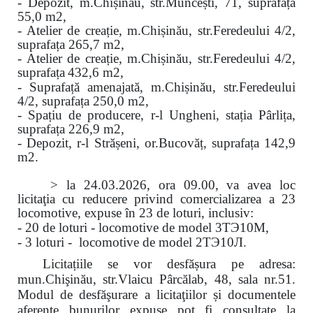
- Depozit, m.Chișinău, str.Muncești, 71, suprafața
55,0 m2,
- Atelier de creație, m.Chișinău, str.Feredeului 4/2,
suprafața 265,7 m2,
- Atelier de creație, m.Chișinău, str.Feredeului 4/2,
suprafața
432,6 m2,
- Suprafață amenajată, m.Chișinău, str.Feredeului
4/2, suprafața 250,0 m2,
- Spațiu de producere, r-l Ungheni, stația Pârlița,
suprafața 226,9 m2,
- Depozit, r-l Strășeni, or.Bucovăț, suprafața 142,9
m2.
>
la
24.03.2026, ora 09.00, va avea loc
licitaţia cu reducere privind comercializarea a 23
locomotive, expuse în 23 de loturi, inclusiv:
- 20 de loturi - locomotive de model
3
ТЭ
10
М
,
- 3 loturi - locomotive de model 2ТЭ10Л.
Licitațiile se vor desfășura pe adresa:
mun.Chişinău, str.Vlaicu Pârcălab, 48, sala nr.51.
Modul de desfăşurare a licitaţiilor și documentele
aferente bunurilor expuse pot fi consultate la