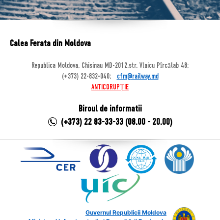
Calea Ferata din Moldova
Republica Moldova, Chisinau MD-2012,str. Vlaicu Pîrcălab 48;
(+373) 22-832-040;
cfm@railway.md
ANTICORUPȚIE
Biroul de informatii
(+373) 22 83-33-33 (08.00 - 20.00)
Guvernul Republicii Moldova