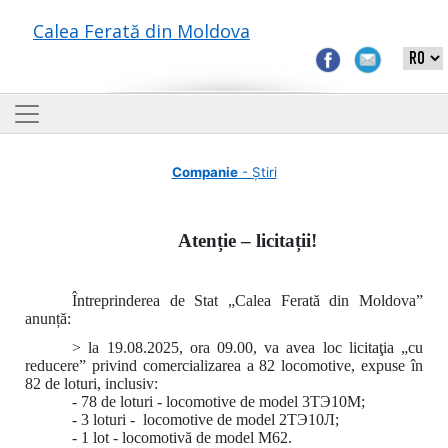
Calea Ferată din Moldova
Companie
- Știri
Atenție – licitații!
Întreprinderea de Stat „Calea Ferată din Moldova”
anunță:
> la 19.08.2025, ora 09.00, va avea loc licitaţia „cu
reducere” privind comercializarea a 82 locomotive, expuse în
82 de loturi, inclusiv:
- 78 de loturi - locomotive de model 3ТЭ10М;
- 3 loturi - locomotive de model 2ТЭ10Л;
- 1 lot - locomotivă de model M62.