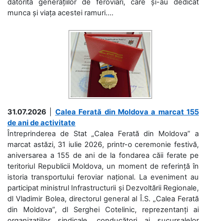
datorită generațiilor de feroviari, care și-au dedicat
munca și viața acestei ramuri....
31.07.2026
|
Calea Ferată din Moldova a marcat 155
de ani de activitate
Întreprinderea de Stat „Calea Ferată din Moldova” a
marcat astăzi, 31 iulie 2026, printr-o ceremonie festivă,
aniversarea a 155 de ani de la fondarea căii ferate pe
teritoriul Republicii Moldova, un moment de referință în
istoria transportului feroviar național. La eveniment au
participat ministrul Infrastructurii și Dezvoltării Regionale,
dl Vladimir Bolea, directorul general al Î.S. „Calea Ferată
din Moldova”, dl Serghei Cotelinic, reprezentanți ai
organizațiilor sindicale, conducători ai sucursalelor