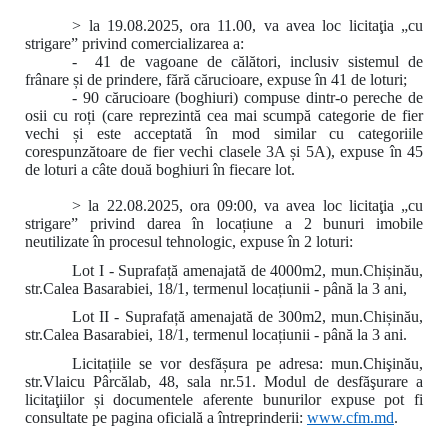
> la 19.08.2025, ora 11.00, va avea loc licitaţia „cu
strigare” privind comercializarea a:
- 41 de vagoane de călători, inclusiv sistemul de
frânare și de prindere, fără cărucioare, expuse în 41 de loturi;
- 90 cărucioare (boghiuri) compuse dintr-o pereche de
osii cu roți (care reprezintă cea mai scumpă categorie de fier
vechi și este acceptată în mod similar cu categoriile
corespunzătoare de fier vechi clasele 3A și 5A), expuse în 45
de loturi a câte două boghiuri în fiecare lot.
> la 22.08.2025, ora 09:00
,
va avea loc licitaţia „cu
strigare” privind darea în locațiune a 2 bunuri imobile
neutilizate în procesul tehnologic, expuse în 2 loturi:
Lot I - Suprafață amenajată de 4000m2, mun.Chișinău,
str.Calea Basarabiei, 18/1, termenul locațiunii - până la 3 ani,
Lot II - Suprafață amenajată de 300m2, mun.Chișinău,
str.Calea Basarabiei, 18/1, termenul locațiunii - până la 3 ani.
Licitațiile se vor desfășura pe adresa: mun.Chişinău,
str.Vlaicu Pârcălab, 48, sala nr.51. Modul de desfăşurare a
licitaţiilor și documentele aferente bunurilor expuse pot fi
consultate pe pagina oficială a întreprinderii:
www.
cfm.md
.