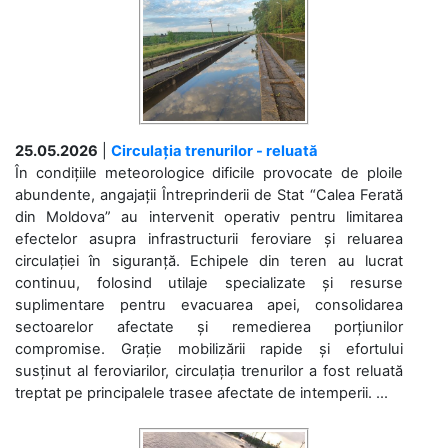
25.05.2026
|
Circulația trenurilor - reluată
În condițiile meteorologice dificile provocate de ploile
abundente, angajații Întreprinderii de Stat “Calea Ferată
din Moldova” au intervenit operativ pentru limitarea
efectelor asupra infrastructurii feroviare și reluarea
circulației în siguranță. Echipele din teren au lucrat
continuu, folosind utilaje specializate și resurse
suplimentare pentru evacuarea apei, consolidarea
sectoarelor afectate și remedierea porțiunilor
compromise. Grație mobilizării rapide și efortului
susținut al feroviarilor, circulația trenurilor a fost reluată
treptat pe principalele trasee afectate de intemperii. ...