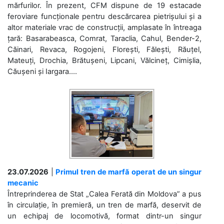
mărfurilor. În prezent, CFM dispune de 19 estacade
feroviare funcționale pentru descărcarea pietrișului și a
altor materiale vrac de construcții, amplasate în întreaga
țară: Basarabeasca, Comrat, Taraclia, Cahul, Bender-2,
Căinari, Revaca, Rogojeni, Florești, Fălești, Răuțel,
Mateuți, Drochia, Brătușeni, Lipcani, Vălcineț, Cimișlia,
Căușeni și Iargara....
23.07.2026
|
Primul tren de marfă operat de un singur
mecanic
Întreprinderea de Stat „Calea Ferată din Moldova” a pus
în circulație, în premieră, un tren de marfă, deservit de
un echipaj de locomotivă, format dintr-un singur