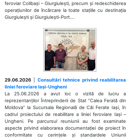
feroviar Colibași – Giurgiulești, precum și redeschiderea
operațiunilor de încărcare la toate stațiile cu destinația
Giurgiulești și Giurgiulești-Port....
29.06.2026
|
Consultări tehnice privind reabilitarea
liniei feroviare Iași-Ungheni
La 25.06.2026 a avut loc o vizită de lucru a
reprezentanților Întreprinderii de Stat ”Calea Ferată din
Moldova” la Sucursala Regională de Căi Ferate Iași, în
cadrul proiectului de reabilitare a liniei feroviare Iași –
Ungheni. Pe parcursul reuniunii au fost examinate
aspecte privind elaborarea documentației de proiect în
conformitate cu cerințele și standardele Uniunii