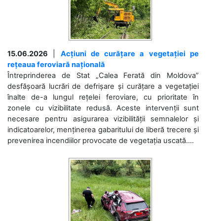
15.06.2026
|
Acțiuni de curățare a vegetației pe
rețeaua feroviară națională
Întreprinderea de Stat „Calea Ferată din Moldova”
desfășoară lucrări de defrișare și curățare a vegetației
înalte de-a lungul rețelei feroviare, cu prioritate în
zonele cu vizibilitate redusă. Aceste intervenții sunt
necesare pentru asigurarea vizibilității semnalelor și
indicatoarelor, menținerea gabaritului de liberă trecere și
prevenirea incendiilor provocate de vegetația uscată....