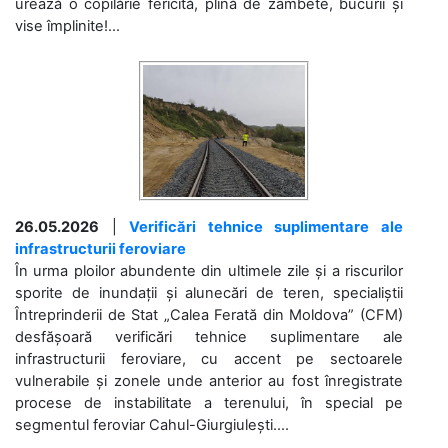
urează o copilărie fericită, plină de zâmbete, bucurii și
vise împlinite!...
26.05.2026
|
Verificări tehnice suplimentare ale
infrastructurii feroviare
În urma ploilor abundente din ultimele zile și a riscurilor
sporite de inundații și alunecări de teren, specialiștii
Întreprinderii de Stat „Calea Ferată din Moldova” (CFM)
desfășoară verificări tehnice suplimentare ale
infrastructurii feroviare, cu accent pe sectoarele
vulnerabile și zonele unde anterior au fost înregistrate
procese de instabilitate a terenului, în special pe
segmentul feroviar Cahul-Giurgiulești....