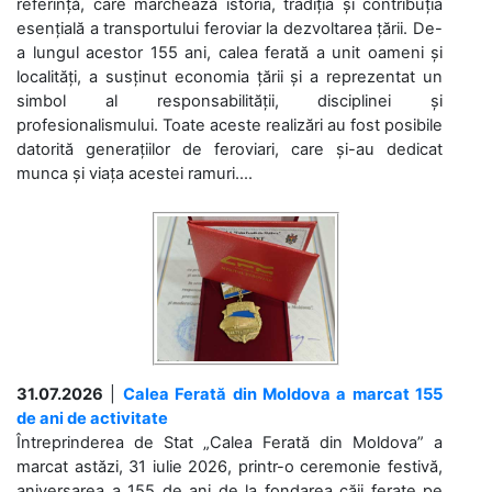
referință, care marchează istoria, tradiția și contribuția
esențială a transportului feroviar la dezvoltarea țării. De-
a lungul acestor 155 ani, calea ferată a unit oameni și
localități, a susținut economia țării și a reprezentat un
simbol al responsabilității, disciplinei și
profesionalismului. Toate aceste realizări au fost posibile
datorită generațiilor de feroviari, care și-au dedicat
munca și viața acestei ramuri....
31.07.2026
|
Calea Ferată din Moldova a marcat 155
de ani de activitate
Întreprinderea de Stat „Calea Ferată din Moldova” a
marcat astăzi, 31 iulie 2026, printr-o ceremonie festivă,
aniversarea a 155 de ani de la fondarea căii ferate pe