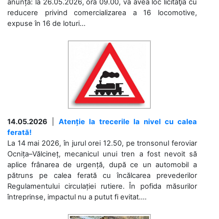
anunță: la 26.05.2026, ora 09.00, va avea loc licitaţia cu
reducere privind comercializarea a 16 locomotive,
expuse în 16 de loturi...
14.05.2026
|
Atenție la trecerile la nivel cu calea
ferată!
La 14 mai 2026, în jurul orei 12.50, pe tronsonul feroviar
Ocnița–Vălcineț, mecanicul unui tren a fost nevoit să
aplice frânarea de urgență, după ce un automobil a
pătruns pe calea ferată cu încălcarea prevederilor
Regulamentului circulației rutiere. În pofida măsurilor
întreprinse, impactul nu a putut fi evitat....