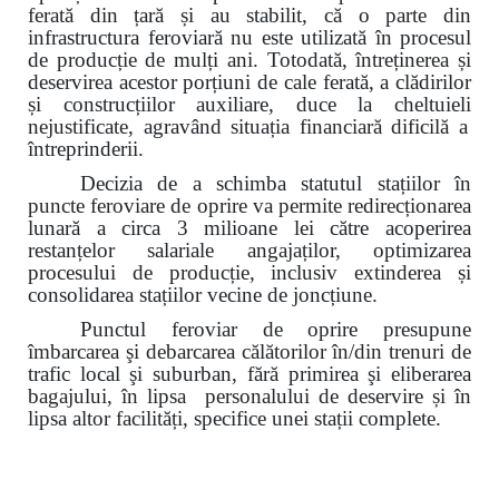
ferată din țară și au stabilit, că o parte din
infrastructura feroviară nu este utilizată în procesul
de producție
de mulți ani. Totodată, întreținerea și
deservirea acestor porțiuni de cale ferată, a clădirilor
și construcțiilor auxiliare, duce la
cheltuieli
nejustificate, agravând situația financiară dificilă a
întreprinderii.
Decizia de a schimba statutul stațiilor în
puncte feroviare de oprire va permite
redirecționarea
lunară a circa 3 milioane lei către acoperirea
restanțelor salariale angajaților,
optimizarea
procesului de producție, inclusiv extinderea și
consolidarea
stațiilor vecine de joncțiune.
Punctul feroviar de oprire presupune
îmbarcarea şi debarcarea călătorilor în/din trenuri de
trafic local şi suburban, fără primirea şi eliberarea
bagajului, în lipsa personalului de deservire și în
lipsa altor facilități, specifice unei stații complete.