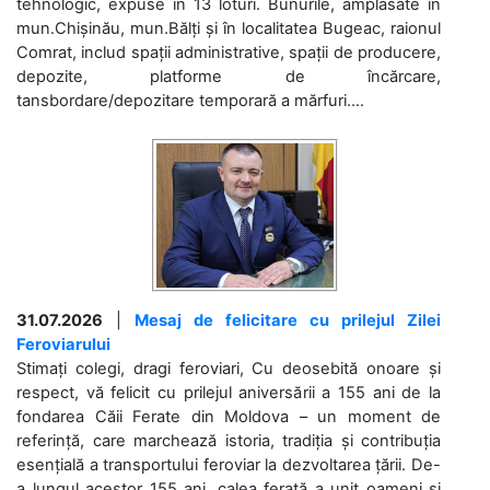
tehnologic, expuse în 13 loturi. Bunurile, amplasate în
mun.Chișinău, mun.Bălți și în localitatea Bugeac, raionul
Comrat, includ spații administrative, spații de producere,
depozite, platforme de încărcare,
tansbordare/depozitare temporară a mărfuri....
31.07.2026
|
Mesaj de felicitare cu prilejul Zilei
Feroviarului
Stimați colegi, dragi feroviari, Cu deosebită onoare și
respect, vă felicit cu prilejul aniversării a 155 ani de la
fondarea Căii Ferate din Moldova – un moment de
referință, care marchează istoria, tradiția și contribuția
esențială a transportului feroviar la dezvoltarea țării. De-
a lungul acestor 155 ani, calea ferată a unit oameni și