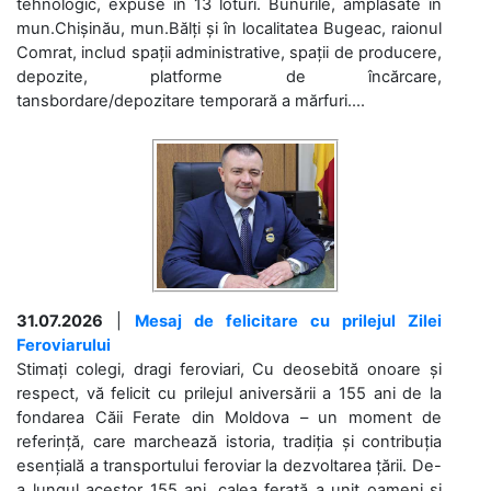
tehnologic, expuse în 13 loturi. Bunurile, amplasate în
mun.Chișinău, mun.Bălți și în localitatea Bugeac, raionul
Comrat, includ spații administrative, spații de producere,
depozite, platforme de încărcare,
tansbordare/depozitare temporară a mărfuri....
31.07.2026
|
Mesaj de felicitare cu prilejul Zilei
Feroviarului
Stimați colegi, dragi feroviari, Cu deosebită onoare și
respect, vă felicit cu prilejul aniversării a 155 ani de la
fondarea Căii Ferate din Moldova – un moment de
referință, care marchează istoria, tradiția și contribuția
esențială a transportului feroviar la dezvoltarea țării. De-
a lungul acestor 155 ani, calea ferată a unit oameni și