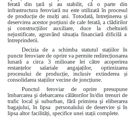
ferată din țară și au stabilit, că o parte din
infrastructura feroviară nu este utilizată în procesul
de producție
de mulți ani. Totodată, întreținerea și
deservirea acestor porțiuni de cale ferată, a clădirilor
și construcțiilor auxiliare, duce la
cheltuieli
nejustificate, agravând situația financiară dificilă a
întreprinderii.
Decizia de a schimba statutul stațiilor în
puncte feroviare de oprire va permite
redirecționarea
lunară a circa 3 milioane lei către acoperirea
restanțelor salariale angajaților,
optimizarea
procesului de producție, inclusiv extinderea și
consolidarea
stațiilor vecine de joncțiune.
Punctul feroviar de oprire presupune
îmbarcarea şi debarcarea călătorilor în/din trenuri de
trafic local şi suburban, fără primirea şi eliberarea
bagajului, în lipsa personalului de deservire și în
lipsa altor facilități, specifice unei stații complete.