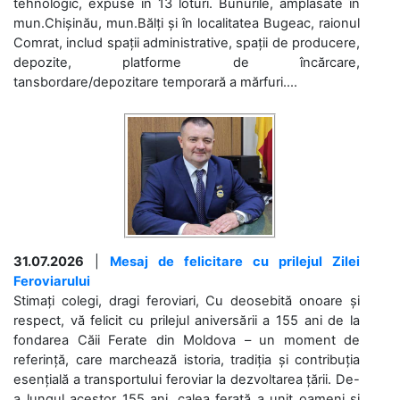
tehnologic, expuse în 13 loturi. Bunurile, amplasate în
mun.Chișinău, mun.Bălți și în localitatea Bugeac, raionul
Comrat, includ spații administrative, spații de producere,
depozite, platforme de încărcare,
tansbordare/depozitare temporară a mărfuri....
31.07.2026
|
Mesaj de felicitare cu prilejul Zilei
Feroviarului
Stimați colegi, dragi feroviari, Cu deosebită onoare și
respect, vă felicit cu prilejul aniversării a 155 ani de la
fondarea Căii Ferate din Moldova – un moment de
referință, care marchează istoria, tradiția și contribuția
esențială a transportului feroviar la dezvoltarea țării. De-
a lungul acestor 155 ani, calea ferată a unit oameni și