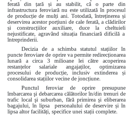
ferată din țară și au stabilit, că o parte din
infrastructura feroviară nu este utilizată în procesul
de producție
de mulți ani. Totodată, întreținerea și
deservirea acestor porțiuni de cale ferată, a clădirilor
și construcțiilor auxiliare, duce la
cheltuieli
nejustificate, agravând situația financiară dificilă a
întreprinderii.
Decizia de a schimba statutul stațiilor în
puncte feroviare de oprire va permite
redirecționarea
lunară a circa 3 milioane lei către acoperirea
restanțelor salariale angajaților,
optimizarea
procesului de producție, inclusiv extinderea și
consolidarea
stațiilor vecine de joncțiune.
Punctul feroviar de oprire presupune
îmbarcarea şi debarcarea călătorilor în/din trenuri de
trafic local şi suburban, fără primirea şi eliberarea
bagajului, în lipsa personalului de deservire și în
lipsa altor facilități, specifice unei stații complete.