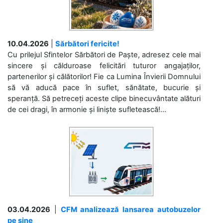
10.04.2026
|
Sărbători fericite!
Cu prilejul Sfintelor Sărbători de Paște, adresez cele mai
sincere și călduroase felicitări tuturor angajaților,
partenerilor și călătorilor! Fie ca Lumina Învierii Domnului
să vă aducă pace în suflet, sănătate, bucurie și
speranță. Să petreceți aceste clipe binecuvântate alături
de cei dragi, în armonie și liniște sufletească!...
03.04.2026
|
CFM analizează lansarea autobuzelor
pe șine