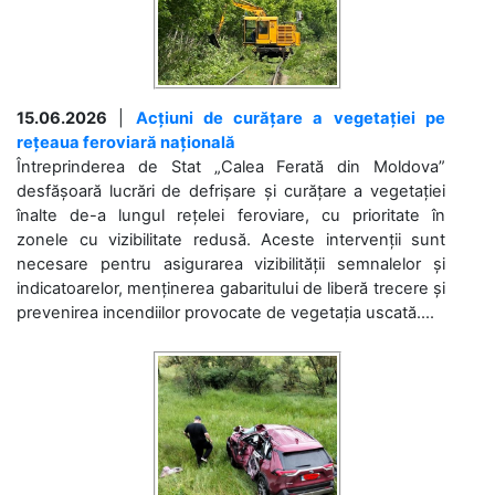
15.06.2026
|
Acțiuni de curățare a vegetației pe
rețeaua feroviară națională
Întreprinderea de Stat „Calea Ferată din Moldova”
desfășoară lucrări de defrișare și curățare a vegetației
înalte de-a lungul rețelei feroviare, cu prioritate în
zonele cu vizibilitate redusă. Aceste intervenții sunt
necesare pentru asigurarea vizibilității semnalelor și
indicatoarelor, menținerea gabaritului de liberă trecere și
prevenirea incendiilor provocate de vegetația uscată....