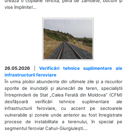
urează o copilărie fericită, plină de zâmbete, bucurii și
vise împlinite!...
26.05.2026
|
Verificări tehnice suplimentare ale
infrastructurii feroviare
În urma ploilor abundente din ultimele zile și a riscurilor
sporite de inundații și alunecări de teren, specialiștii
Întreprinderii de Stat „Calea Ferată din Moldova” (CFM)
desfășoară verificări tehnice suplimentare ale
infrastructurii feroviare, cu accent pe sectoarele
vulnerabile și zonele unde anterior au fost înregistrate
procese de instabilitate a terenului, în special pe
segmentul feroviar Cahul-Giurgiulești....