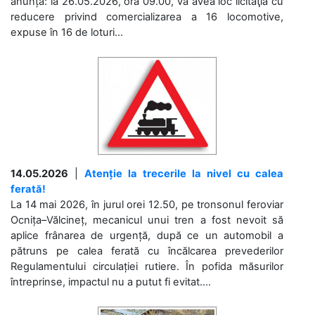
anunță: la 26.05.2026, ora 09.00, va avea loc licitaţia cu
reducere privind comercializarea a 16 locomotive,
expuse în 16 de loturi...
14.05.2026
|
Atenție la trecerile la nivel cu calea
ferată!
La 14 mai 2026, în jurul orei 12.50, pe tronsonul feroviar
Ocnița–Vălcineț, mecanicul unui tren a fost nevoit să
aplice frânarea de urgență, după ce un automobil a
pătruns pe calea ferată cu încălcarea prevederilor
Regulamentului circulației rutiere. În pofida măsurilor
întreprinse, impactul nu a putut fi evitat....