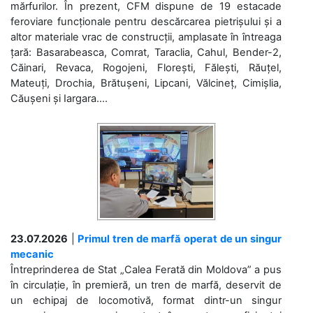
mărfurilor. În prezent, CFM dispune de 19 estacade
feroviare funcționale pentru descărcarea pietrișului și a
altor materiale vrac de construcții, amplasate în întreaga
țară: Basarabeasca, Comrat, Taraclia, Cahul, Bender-2,
Căinari, Revaca, Rogojeni, Florești, Fălești, Răuțel,
Mateuți, Drochia, Brătușeni, Lipcani, Vălcineț, Cimișlia,
Căușeni și Iargara....
23.07.2026
|
Primul tren de marfă operat de un singur
mecanic
Întreprinderea de Stat „Calea Ferată din Moldova” a pus
în circulație, în premieră, un tren de marfă, deservit de
un echipaj de locomotivă, format dintr-un singur