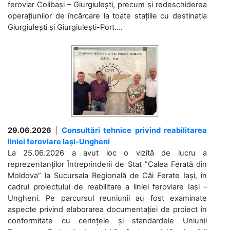
feroviar Colibași – Giurgiulești, precum și redeschiderea
operațiunilor de încărcare la toate stațiile cu destinația
Giurgiulești și Giurgiulești-Port....
29.06.2026
|
Consultări tehnice privind reabilitarea
liniei feroviare Iași-Ungheni
La 25.06.2026 a avut loc o vizită de lucru a
reprezentanților Întreprinderii de Stat ”Calea Ferată din
Moldova” la Sucursala Regională de Căi Ferate Iași, în
cadrul proiectului de reabilitare a liniei feroviare Iași –
Ungheni. Pe parcursul reuniunii au fost examinate
aspecte privind elaborarea documentației de proiect în
conformitate cu cerințele și standardele Uniunii