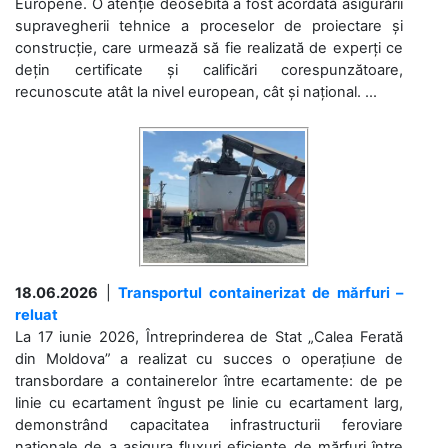
Europene. O atenție deosebită a fost acordată asigurării
supravegherii tehnice a proceselor de proiectare și
construcție, care urmează să fie realizată de experți ce
dețin certificate și calificări corespunzătoare,
recunoscute atât la nivel european, cât și național. ...
18.06.2026
|
Transportul containerizat de mărfuri –
reluat
La 17 iunie 2026, Întreprinderea de Stat „Calea Ferată
din Moldova” a realizat cu succes o operațiune de
transbordare a containerelor între ecartamente: de pe
linie cu ecartament îngust pe linie cu ecartament larg,
demonstrând capacitatea infrastructurii feroviare
naționale de a asigura fluxuri eficiente de mărfuri între