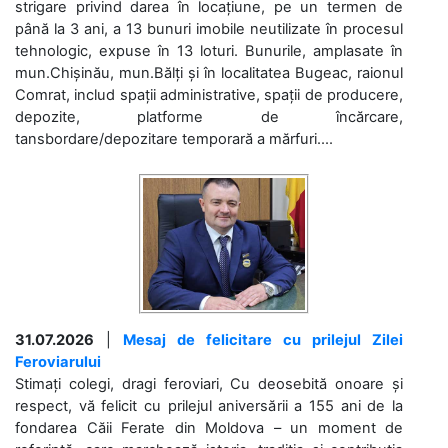
strigare privind darea în locațiune, pe un termen de
până la 3 ani, a 13 bunuri imobile neutilizate în procesul
tehnologic, expuse în 13 loturi. Bunurile, amplasate în
mun.Chișinău, mun.Bălți și în localitatea Bugeac, raionul
Comrat, includ spații administrative, spații de producere,
depozite, platforme de încărcare,
tansbordare/depozitare temporară a mărfuri....
31.07.2026
|
Mesaj de felicitare cu prilejul Zilei
Feroviarului
Stimați colegi, dragi feroviari, Cu deosebită onoare și
respect, vă felicit cu prilejul aniversării a 155 ani de la
fondarea Căii Ferate din Moldova – un moment de