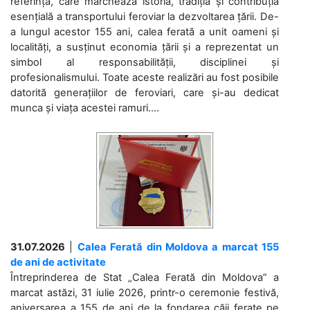
referință, care marchează istoria, tradiția și contribuția
esențială a transportului feroviar la dezvoltarea țării. De-
a lungul acestor 155 ani, calea ferată a unit oameni și
localități, a susținut economia țării și a reprezentat un
simbol al responsabilității, disciplinei și
profesionalismului. Toate aceste realizări au fost posibile
datorită generațiilor de feroviari, care și-au dedicat
munca și viața acestei ramuri....
31.07.2026
|
Calea Ferată din Moldova a marcat 155
de ani de activitate
Întreprinderea de Stat „Calea Ferată din Moldova” a
marcat astăzi, 31 iulie 2026, printr-o ceremonie festivă,
aniversarea a 155 de ani de la fondarea căii ferate pe