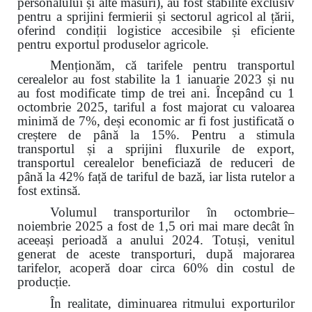
personalului și alte măsuri), au fost stabilite exclusiv
pentru a sprijini fermierii și sectorul agricol al țării,
oferind condiții logistice accesibile și eficiente
pentru exportul produselor agricole.
Menționăm, că tarifele pentru transportul
cerealelor au fost stabilite la 1 ianuarie 2023 și nu
au fost modificate timp de trei ani. Începând cu 1
octombrie 2025, tariful a fost majorat cu valoarea
minimă de 7%, deși economic ar fi fost justificată o
creștere de până la 15%. Pentru a stimula
transportul și a sprijini fluxurile de export,
transportul cerealelor beneficiază de reduceri de
până la 42% față de tariful de bază, iar lista rutelor a
fost extinsă.
Volumul transporturilor în octombrie–
noiembrie 2025 a fost de 1,5 ori mai mare decât în
aceeași perioadă a anului 2024. Totuși, venitul
generat de aceste transporturi, după majorarea
tarifelor, acoperă doar circa 60% din costul de
producție.
În realitate, diminuarea ritmului exporturilor