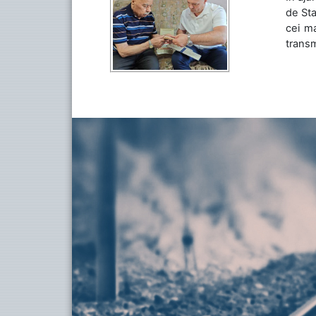
de Sta
cei ma
transm