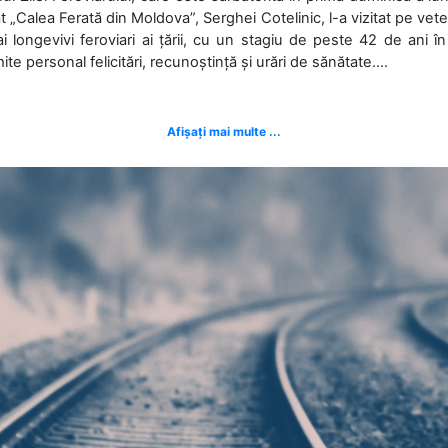
t „Calea Ferată din Moldova”, Serghei Cotelinic, l-a vizitat pe ve
i longevivi feroviari ai țării, cu un stagiu de peste 42 de ani î
ite personal felicitări, recunoștință și urări de sănătate....
Afișați mai multe ...