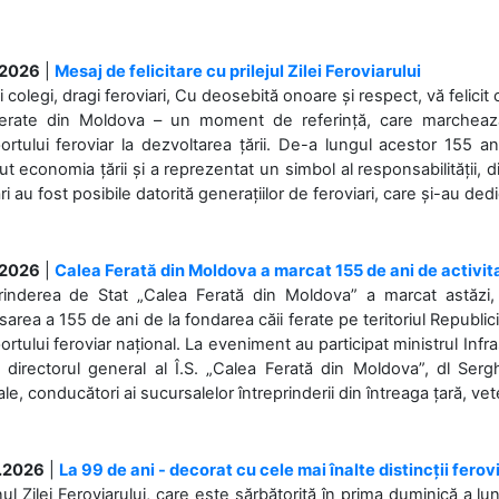
.2026
|
Mesaj de felicitare cu prilejul Zilei Feroviarului
i colegi, dragi feroviari, Cu deosebită onoare și respect, vă felicit 
Ferate din Moldova – un moment de referință, care marchează is
ortului feroviar la dezvoltarea țării. De-a lungul acestor 155 ani
ut economia țării și a reprezentat un simbol al responsabilității, d
ări au fost posibile datorită generațiilor de feroviari, care și-au ded
.2026
|
Calea Ferată din Moldova a marcat 155 de ani de activit
prinderea de Stat „Calea Ferată din Moldova” a marcat astăzi, 
sarea a 155 de ani de la fondarea căii ferate pe teritoriul Republi
ortului feroviar național. La eveniment au participat ministrul Infras
 directorul general al Î.S. „Calea Ferată din Moldova”, dl Serghe
ale, conducători ai sucursalelor întreprinderii din întreaga țară, veter
.2026
|
La 99 de ani - decorat cu cele mai înalte distincții ferov
nul Zilei Feroviarului, care este sărbătorită în prima duminică a lun