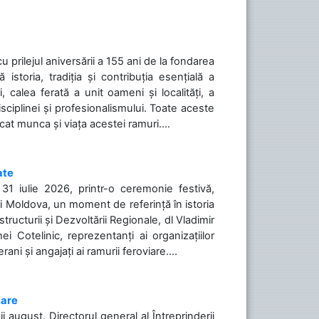
cu prilejul aniversării a 155 ani de la fondarea
toria, tradiția și contribuția esențială a
, calea ferată a unit oameni și localități, a
isciplinei și profesionalismului. Toate aceste
icat munca și viața acestei ramuri....
ate
31 iulie 2026, printr-o ceremonie festivă,
cii Moldova, un moment de referință în istoria
tructurii și Dezvoltării Regionale, dl Vladimir
i Cotelinic, reprezentanți ai organizațiilor
ani și angajați ai ramurii feroviare....
iare
ii august, Directorul general al Întreprinderii