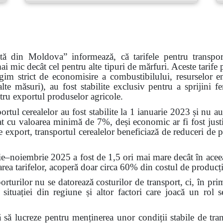
ată din Moldova” informează, că tarifele pentru transpor
ai mic decât cel pentru alte tipuri de mărfuri. Aceste tarife p
regim strict de economisire a combustibilului, resurselor ene
alte măsuri), au fost stabilite exclusiv pentru a sprijini fer
entru exportul produselor agricole.
rtul cerealelor au fost stabilite la 1 ianuarie 2023 și nu a
at cu valoarea minimă de 7%, deși economic ar fi fost justi
de export, transportul cerealelor beneficiază de reduceri de p
e–noiembrie 2025 a fost de 1,5 ori mai mare decât în aceea
rea tarifelor, acoperă doar circa 60% din costul de producți
orturilor nu se datorează costurilor de transport, ci, în prim
e, situației din regiune și altor factori care joacă un rol
să lucreze pentru menținerea unor condiții stabile de tr