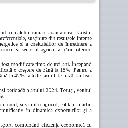
tul cerealelor rămân avantajoase! Costul
referențiale, susținute din resursele interne
rgetice și a cheltuielilor de întreținere a
mierii și sectorul agricol al țării, oferind
u fost modificate timp de trei ani. Începând
ficată o creștere de până la 15%. Pentru a
ână la 42% față de tariful de bază, iar lista
și perioadă a anului 2024. Totuși, venitul
e.
ul rând, sezonului agricol, calității mărfii,
 semnificativ în dinamica exporturilor și a
ansport, combinând eficiența economică cu