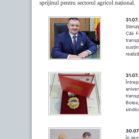
sprijinul pentru sectorul agricol național.
31.07
Stimaț
Căii 
transp
susțin
realiz
31.07
Între
aniver
transp
Bolea,
sindic
30.07
În aju