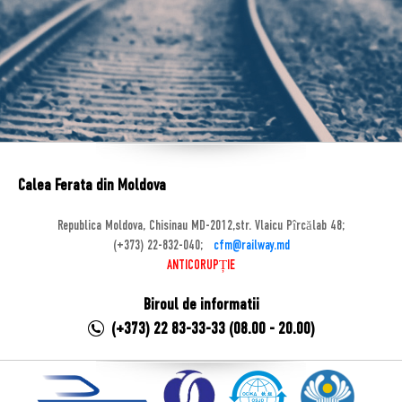
Calea Ferata din Moldova
Republica Moldova, Chisinau MD-2012,str. Vlaicu Pîrcălab 48;
(+373) 22-832-040;
cfm@railway.md
ANTICORUPȚIE
Biroul de informatii
(+373) 22 83-33-33 (08.00 - 20.00)