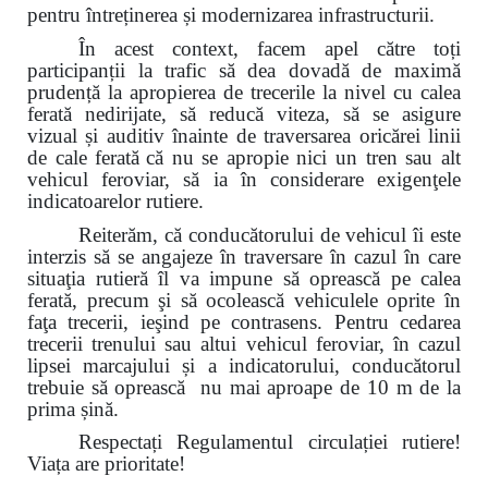
pentru întreținerea și modernizarea infrastructurii.
În acest context, facem apel către toți
participanții la trafic să dea dovadă de maximă
prudență la apropierea de trecerile la nivel cu calea
ferată nedirijate, să reducă viteza, să se asigure
vizual și auditiv înainte de traversarea oricărei linii
de cale ferată
că nu se apropie nici un tren sau alt
vehicul feroviar, să ia în considerare exigenţele
indicatoarelor rutiere.
Reiterăm, că conducătorului de vehicul îi este
interzis să se angajeze în traversare în cazul în care
situaţia rutieră îl va impune să oprească pe calea
ferată, precum şi să ocolească vehiculele oprite în
faţa trecerii, ieşind pe contrasens. Pentru cedarea
trecerii trenului sau altui vehicul feroviar, în cazul
lipsei marcajului și a indicatorului, conducătorul
trebuie să oprească nu mai aproape de 10 m de la
prima șină.
Respectați Regulamentul circulației rutiere!
Viața are prioritate!