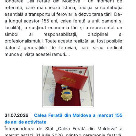
fondarea Căii Ferate din Moldova – un moment de
referință, care marchează istoria, tradiția și contribuția
esențială a transportului feroviar la dezvoltarea țării. De-
a lungul acestor 155 ani, calea ferată a unit oameni și
localități, a susținut economia țării și a reprezentat un
simbol al responsabilității, disciplinei și
profesionalismului. Toate aceste realizări au fost posibile
datorită generațiilor de feroviari, care și-au dedicat
munca și viața acestei ramuri....
31.07.2026
|
Calea Ferată din Moldova a marcat 155
de ani de activitate
Întreprinderea de Stat „Calea Ferată din Moldova” a
marcat astăzi, 31 iulie 2026, printr-o ceremonie festivă,