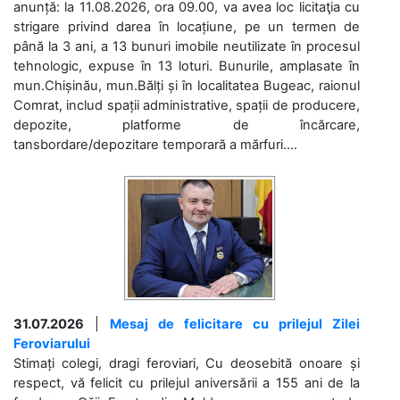
anunță: la 11.08.2026, ora 09.00, va avea loc licitaţia cu
strigare privind darea în locațiune, pe un termen de
până la 3 ani, a 13 bunuri imobile neutilizate în procesul
tehnologic, expuse în 13 loturi. Bunurile, amplasate în
mun.Chișinău, mun.Bălți și în localitatea Bugeac, raionul
Comrat, includ spații administrative, spații de producere,
depozite, platforme de încărcare,
tansbordare/depozitare temporară a mărfuri....
31.07.2026
|
Mesaj de felicitare cu prilejul Zilei
Feroviarului
Stimați colegi, dragi feroviari, Cu deosebită onoare și
respect, vă felicit cu prilejul aniversării a 155 ani de la