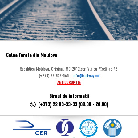
Calea Ferata din Moldova
Republica Moldova, Chisinau MD-2012,str. Vlaicu Pîrcălab 48;
(+373) 22-832-040;
cfm@railway.md
ANTICORUPȚIE
Biroul de informatii
(+373) 22 83-33-33 (08.00 - 20.00)