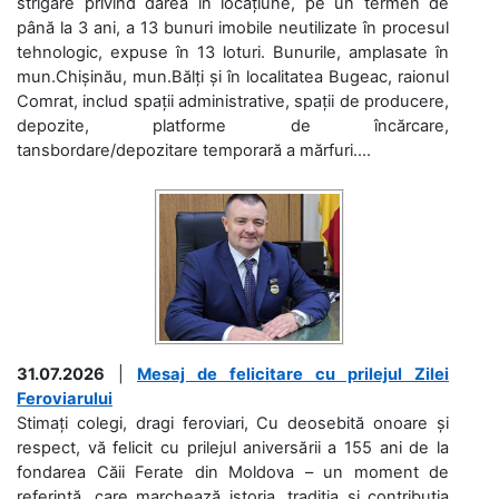
strigare privind darea în locațiune, pe un termen de
până la 3 ani, a 13 bunuri imobile neutilizate în procesul
tehnologic, expuse în 13 loturi. Bunurile, amplasate în
mun.Chișinău, mun.Bălți și în localitatea Bugeac, raionul
Comrat, includ spații administrative, spații de producere,
depozite, platforme de încărcare,
tansbordare/depozitare temporară a mărfuri....
31.07.2026
|
Mesaj de felicitare cu prilejul Zilei
Feroviarului
Stimați colegi, dragi feroviari, Cu deosebită onoare și
respect, vă felicit cu prilejul aniversării a 155 ani de la
fondarea Căii Ferate din Moldova – un moment de
referință, care marchează istoria, tradiția și contribuția