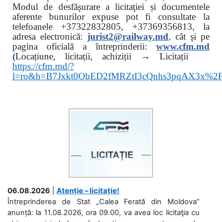
Modul de desfăşurare a licitaţiei și documentele
aferente bunurilor expuse pot fi consultate la
telefoanele
+37322832805, +37369356813, la
adresa electronică:
jurist2@railway.md
,
cât şi
pe
pagina oficială a întreprinderii:
www.
cfm.md
(
Locațiune, licitații, achiziții → Licitații
https://cfm.md/?
l=ro&h=B7Jxkt0ObED2fMRZtI3cQnhs3pqAX3x%
06.08.2026
|
Atenție – licitație!
Întreprinderea de Stat „Calea Ferată din Moldova”
anunță: la 11.08.2026, ora 09.00, va avea loc licitaţia cu