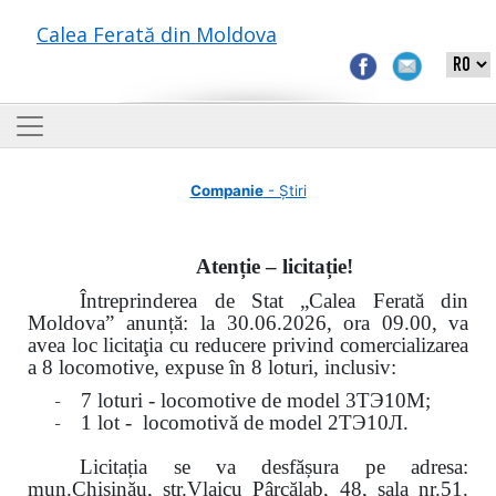
Calea Ferată din Moldova
Companie
- Știri
Atenție – licitație!
Întreprinderea de Stat „Calea Ferată din
Moldova” anunță: la
30.06.2026, ora 09.00,
va
avea loc
licitaţia cu reducere privind comercializarea
a 8 locomotive, expuse în 8 loturi, inclusiv:
-
7 loturi - locomotive de model
3
ТЭ
10
М
;
-
1 lot - locomotivă de model
2
ТЭ
10
Л
.
Licitația se va desfășura pe adresa:
mun.Chişinău, str.Vlaicu Pârcălab, 48, sala nr.51.