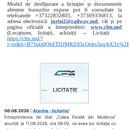
Modul de desfăşurare a licitaţiei și documentele
aferente bunurilor expuse pot fi consultate la
telefoanele
+37322832805, +37369356813, la
adresa electronică:
jurist2@railway.md
,
cât şi
pe
pagina oficială a întreprinderii:
www.
cfm.md
(
Locațiune, licitații, achiziții → Licitații
https://cfm.md/?
l=ro&h=B7Jxkt0ObED2fMRZtI3cQnhs3pqAX3x%
06.08.2026
|
Atenție – licitație!
Întreprinderea de Stat „Calea Ferată din Moldova”
anunță: la 11.08.2026, ora 09.00, va avea loc licitaţia cu