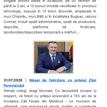
strigare privind darea în locațiune, pe un termen de
până la 3 ani, a 13 bunuri imobile neutilizate în procesul
tehnologic, expuse în 13 loturi. Bunurile, amplasate în
mun.Chișinău, mun.Bălți și în localitatea Bugeac, raionul
Comrat, includ spații administrative, spații de producere,
depozite, platforme de încărcare,
tansbordare/depozitare temporară a mărfuri....
31.07.2026
|
Mesaj de felicitare cu prilejul Zilei
Feroviarului
Stimați colegi, dragi feroviari, Cu deosebită onoare și
respect, vă felicit cu prilejul aniversării a 155 ani de la
fondarea Căii Ferate din Moldova – un moment de
referință, care marchează istoria, tradiția și contribuția