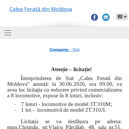
Calea Ferată din Moldova
Companie
- Știri
Atenție – licitație!
Întreprinderea de Stat „Calea Ferată din
Moldova” anunță: la
30.06.2026, ora 09.00,
va
avea loc
licitaţia cu reducere privind comercializarea
a 8 locomotive, expuse în 8 loturi, inclusiv:
-
7 loturi - locomotive de model
3
ТЭ
10
М
;
-
1 lot - locomotivă de model
2
ТЭ
10
Л
.
Licitația se va desfășura pe adresa:
mun.Chişinău, str.Vlaicu Pârcălab, 48, sala nr.51.