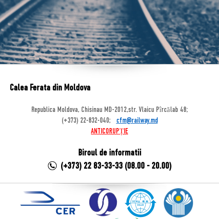
Calea Ferata din Moldova
Republica Moldova, Chisinau MD-2012,str. Vlaicu Pîrcălab 48;
(+373) 22-832-040;
cfm@railway.md
ANTICORUPȚIE
Biroul de informatii
(+373) 22 83-33-33 (08.00 - 20.00)