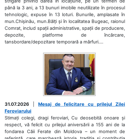
strigare privind darea în locațiune, pe un termen de
până la 3 ani, a 13 bunuri imobile neutilizate în procesul
tehnologic, expuse în 13 loturi. Bunurile, amplasate în
mun.Chișinău, mun.Bălți și în localitatea Bugeac, raionul
Comrat, includ spații administrative, spații de producere,
depozite, platforme de încărcare,
tansbordare/depozitare temporară a mărfuri....
31.07.2026
|
Mesaj de felicitare cu prilejul Zilei
Feroviarului
Stimați colegi, dragi feroviari, Cu deosebită onoare și
respect, vă felicit cu prilejul aniversării a 155 ani de la
fondarea Căii Ferate din Moldova – un moment de
referință, care marchează istoria, tradiția și contribuția