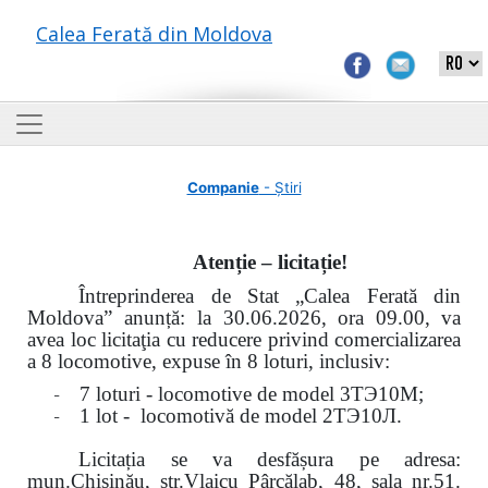
Calea Ferată din Moldova
Companie
- Știri
Atenție – licitație!
Întreprinderea de Stat „Calea Ferată din
Moldova” anunță: la
30.06.2026, ora 09.00,
va
avea loc
licitaţia cu reducere privind comercializarea
a 8 locomotive, expuse în 8 loturi, inclusiv:
-
7 loturi - locomotive de model
3
ТЭ
10
М
;
-
1 lot - locomotivă de model
2
ТЭ
10
Л
.
Licitația se va desfășura pe adresa:
mun.Chişinău, str.Vlaicu Pârcălab, 48, sala nr.51.