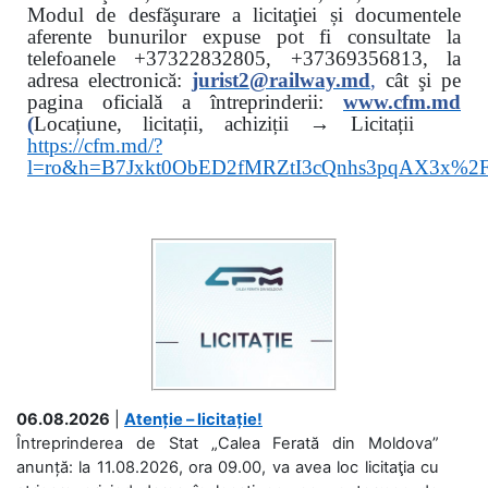
Modul de desfăşurare a licitaţiei și documentele
aferente bunurilor expuse pot fi consultate la
telefoanele
+37322832805, +37369356813, la
adresa electronică:
jurist2@railway.md
,
cât şi
pe
pagina oficială a întreprinderii:
www.
cfm.md
(
Locațiune, licitații, achiziții → Licitații
https://cfm.md/?
l=ro&h=B7Jxkt0ObED2fMRZtI3cQnhs3pqAX3x%
06.08.2026
|
Atenție – licitație!
Întreprinderea de Stat „Calea Ferată din Moldova”
anunță: la 11.08.2026, ora 09.00, va avea loc licitaţia cu