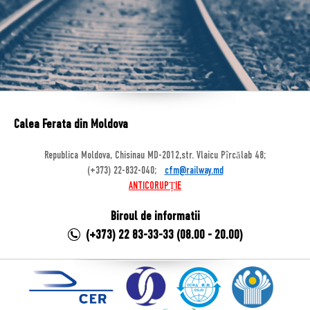
Calea Ferata din Moldova
Republica Moldova, Chisinau MD-2012,str. Vlaicu Pîrcălab 48;
(+373) 22-832-040;
cfm@railway.md
ANTICORUPȚIE
Biroul de informatii
(+373) 22 83-33-33 (08.00 - 20.00)