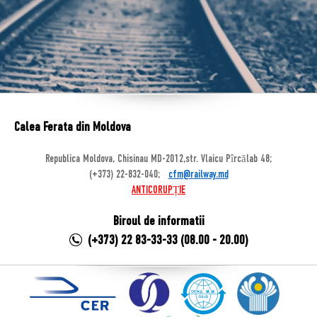
Calea Ferata din Moldova
Republica Moldova, Chisinau MD-2012,str. Vlaicu Pîrcălab 48;
(+373) 22-832-040;
cfm@railway.md
ANTICORUPȚIE
Biroul de informatii
(+373) 22 83-33-33 (08.00 - 20.00)