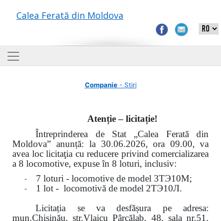
Calea Ferată din Moldova
Companie
- Știri
Atenție – licitație!
Întreprinderea de Stat „Calea Ferată din
Moldova” anunță: la
30.06.2026, ora 09.00,
va
avea loc
licitaţia cu reducere privind comercializarea
a 8 locomotive, expuse în 8 loturi, inclusiv:
-
7 loturi - locomotive de model
3
ТЭ
10
М
;
-
1 lot - locomotivă de model
2
ТЭ
10
Л
.
Licitația se va desfășura pe adresa:
mun.Chişinău, str.Vlaicu Pârcălab, 48, sala nr.51.