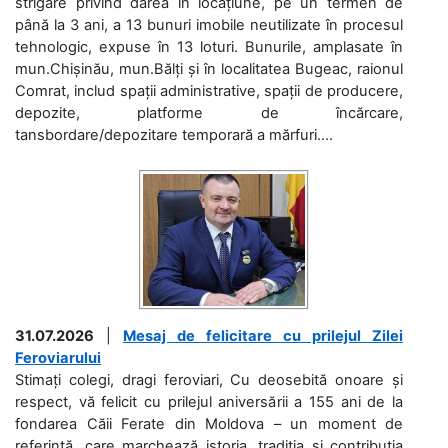
strigare privind darea în locațiune, pe un termen de
până la 3 ani, a 13 bunuri imobile neutilizate în procesul
tehnologic, expuse în 13 loturi. Bunurile, amplasate în
mun.Chișinău, mun.Bălți și în localitatea Bugeac, raionul
Comrat, includ spații administrative, spații de producere,
depozite, platforme de încărcare,
tansbordare/depozitare temporară a mărfuri....
31.07.2026
|
Mesaj de felicitare cu prilejul Zilei
Feroviarului
Stimați colegi, dragi feroviari, Cu deosebită onoare și
respect, vă felicit cu prilejul aniversării a 155 ani de la
fondarea Căii Ferate din Moldova – un moment de
referință, care marchează istoria, tradiția și contribuția