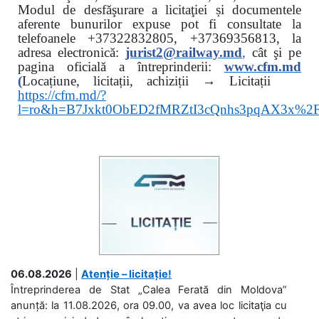
Modul de desfăşurare a licitaţiei și documentele
aferente bunurilor expuse pot fi consultate la
telefoanele
+37322832805, +37369356813, la
adresa electronică:
jurist2@railway.md
,
cât şi
pe
pagina oficială a întreprinderii:
www.
cfm.md
(
Locațiune, licitații, achiziții → Licitații
https://cfm.md/?
l=ro&h=B7Jxkt0ObED2fMRZtI3cQnhs3pqAX3x%
06.08.2026
|
Atenție – licitație!
Întreprinderea de Stat „Calea Ferată din Moldova”
anunță: la 11.08.2026, ora 09.00, va avea loc licitaţia cu