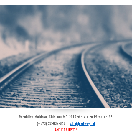
Republica Moldova, Chisinau MD-2012,str. Vlaicu Pîrcălab 48;
(+373) 22-832-040;
cfm@railway.md
ANTICORUPȚIE