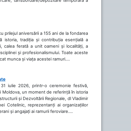
cărcare, tansbordare/depozitare temporară a
cu prilejul aniversării a 155 ani de la fondarea
toria, tradiția și contribuția esențială a
, calea ferată a unit oameni și localități, a
isciplinei și profesionalismului. Toate aceste
icat munca și viața acestei ramuri....
ate
31 iulie 2026, printr-o ceremonie festivă,
cii Moldova, un moment de referință în istoria
tructurii și Dezvoltării Regionale, dl Vladimir
i Cotelinic, reprezentanți ai organizațiilor
ani și angajați ai ramurii feroviare....