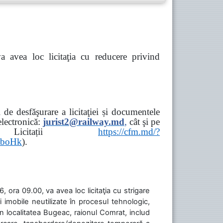
va avea loc
licitaţia cu reducere privind
de desfăşurare a licitaţiei și documentele
ectronică:
jurist2@railway.md
,
cât şi
pe
iziții → Licitații
https://cfm.md/?
aboHk
).
 ora 09.00, va avea loc licitaţia cu strigare
 imobile neutilizate în procesul tehnologic,
în localitatea Bugeac, raionul Comrat, includ