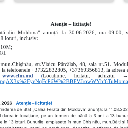
Atenție – licitație!
erată din Moldova” anunță: la
30.06.2026, ora 09.00,
 loturi, inclusiv:
Э
10
М
;
0
Л
.
: mun.Chişinău, str.Vlaicu Pârcălab, 48, sala nr.51.
Modul 
e la
telefoanele
+37322832805, +37369356813, la adresa el
www.
cfm.md
(
Locațiune, licitații, ach
hs3pqAX3x%2FyeNqFcP6W%2BBFVJrowWYhf6TuMom
.2026
|
Atenție – licitație!
rinderea de Stat „Calea Ferată din Moldova” anunță: la 11.08.2026,
d darea în locațiune, pe un termen de până la 3 ani, a 13 bunuri
 în 13 loturi. Bunurile, amplasate în mun.Chișinău, mun.Bălți și 