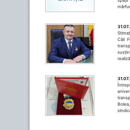
spații
mărfuri
31.07
Stimaț
Căii 
transp
susțin
realiz
31.07
Între
aniver
transp
Bolea,
sindic