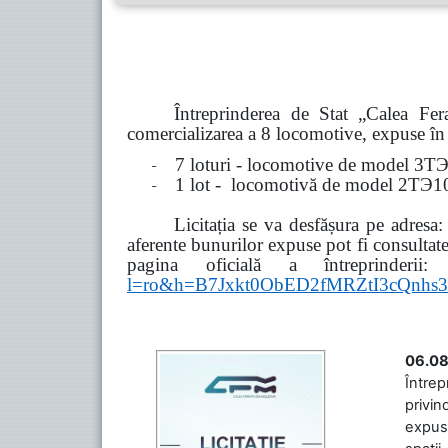
Întreprinderea de Stat „Calea F
comercializarea a 8 locomotive, expuse în 8
-
7 loturi - locomotive de model
3
Т
-
1 lot - locomotivă de model
2
ТЭ
1
Licitația se va desfășura pe adresa
aferente bunurilor expuse pot fi consultat
pagina oficială a întreprinderii:
l=ro&h=B7Jxkt0ObED2fMRZtI3cQn
06.08
Întrep
privin
expuse