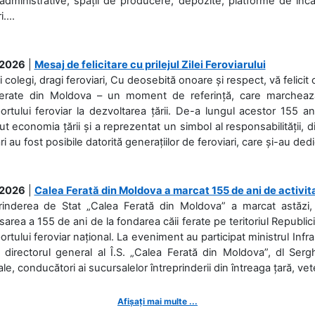
 administrative, spații de producere, depozite, platforme de în
....
.2026
|
Mesaj de felicitare cu prilejul Zilei Feroviarului
i colegi, dragi feroviari, Cu deosebită onoare și respect, vă felicit 
Ferate din Moldova – un moment de referință, care marchează is
ortului feroviar la dezvoltarea țării. De-a lungul acestor 155 ani
ut economia țării și a reprezentat un simbol al responsabilității, d
ări au fost posibile datorită generațiilor de feroviari, care și-au ded
.2026
|
Calea Ferată din Moldova a marcat 155 de ani de activit
prinderea de Stat „Calea Ferată din Moldova” a marcat astăzi, 
sarea a 155 de ani de la fondarea căii ferate pe teritoriul Republi
ortului feroviar național. La eveniment au participat ministrul Infras
 directorul general al Î.S. „Calea Ferată din Moldova”, dl Serghe
ale, conducători ai sucursalelor întreprinderii din întreaga țară, veter
Afișați mai multe ...