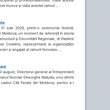
isciplinei și profesionalismului. Toate aceste
icat munca și viața acestei ramuri....
ate
31 iulie 2026, printr-o ceremonie festivă,
cii Moldova, un moment de referință în istoria
tructurii și Dezvoltării Regionale, dl Vladimir
i Cotelinic, reprezentanți ai organizațiilor
ani și angajați ai ramurii feroviare....
iare
ii august, Directorul general al Întreprinderii
teranul feroviar Gheorghe Maluda, unul dintre
n cadrul Căii Ferate din Moldova, pentru a-i