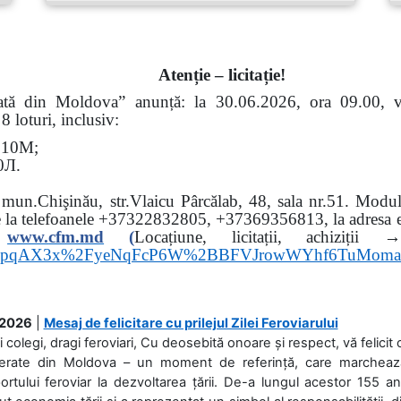
Atenție – licitație!
erată din Moldova” anunță: la
30.06.2026, ora 09.00,
 loturi, inclusiv:
Э
10
М
;
0
Л
.
: mun.Chişinău, str.Vlaicu Pârcălab, 48, sala nr.51.
Modul 
e la
telefoanele
+37322832805, +37369356813, la adresa el
www.
cfm.md
(
Locațiune, licitații, ach
hs3pqAX3x%2FyeNqFcP6W%2BBFVJrowWYhf6TuMom
.2026
|
Mesaj de felicitare cu prilejul Zilei Feroviarului
i colegi, dragi feroviari, Cu deosebită onoare și respect, vă felicit 
Ferate din Moldova – un moment de referință, care marchează is
ortului feroviar la dezvoltarea țării. De-a lungul acestor 155 ani