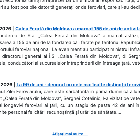
ut economia țării și a reprezentat un simbol al responsabilității, d
ări au fost posibile datorită generațiilor de feroviari, care și-au ded
.2026
|
Calea Ferată din Moldova a marcat 155 de ani de activit
prinderea de Stat „Calea Ferată din Moldova” a marcat astăzi, 
sarea a 155 de ani de la fondarea căii ferate pe teritoriul Republi
ortului feroviar național. La eveniment au participat ministrul Infras
 directorul general al Î.S. „Calea Ferată din Moldova”, dl Serghe
ale, conducători ai sucursalelor întreprinderii din întreaga țară, veter
.2026
|
La 99 de ani - decorat cu cele mai înalte distincții ferov
nul Zilei Feroviarului, care este sărbătorită în prima duminică a lun
t „Calea Ferată din Moldova”, Serghei Cotelinic, l-a vizitat pe ve
i longevivi feroviari ai țării, cu un stagiu de peste 42 de ani î
ite personal felicitări, recunoștință și urări de sănătate....
Afișați mai multe ...