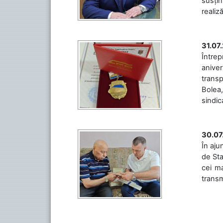
susțin
realiz
31.07
Între
aniver
transp
Bolea,
sindic
30.07
În aju
de Sta
cei ma
transm