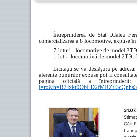
Întreprinderea de Stat „Calea F
comercializarea a 8 locomotive, expuse în 8
-
7 loturi - locomotive de model
3
Т
-
1 lot - locomotivă de model
2
ТЭ
1
Licitația se va desfășura pe adresa
aferente bunurilor expuse pot fi consultat
pagina oficială a întreprinderii:
l=ro&h=B7Jxkt0ObED2fMRZtI3cQn
31.07
Stimaț
Căii 
transp