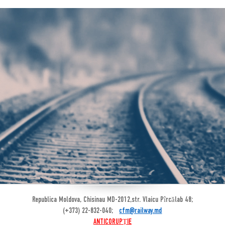
Republica Moldova, Chisinau MD-2012,str. Vlaicu Pîrcălab 48;
(+373) 22-832-040;
cfm@railway.md
ANTICORUPȚIE