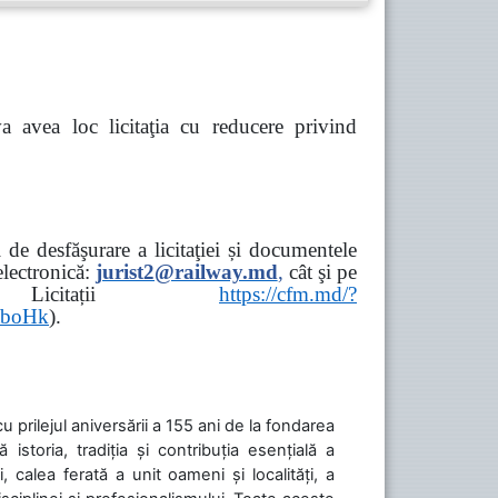
va avea loc
licitaţia cu reducere privind
de desfăşurare a licitaţiei și documentele
ectronică:
jurist2@railway.md
,
cât şi
pe
iziții → Licitații
https://cfm.md/?
aboHk
).
cu prilejul aniversării a 155 ani de la fondarea
toria, tradiția și contribuția esențială a
, calea ferată a unit oameni și localități, a