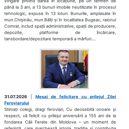
strigare privind darea în locațiune, pe un termen de
până la 3 ani, a 13 bunuri imobile neutilizate în procesul
tehnologic, expuse în 13 loturi. Bunurile, amplasate în
mun.Chișinău, mun.Bălți și în localitatea Bugeac, raionul
Comrat, includ spații administrative, spații de producere,
depozite, platforme de încărcare,
tansbordare/depozitare temporară a mărfuri....
31.07.2026
|
Mesaj de felicitare cu prilejul Zilei
Feroviarului
Stimați colegi, dragi feroviari, Cu deosebită onoare și
respect, vă felicit cu prilejul aniversării a 155 ani de la
fondarea Căii Ferate din Moldova – un moment de
referință, care marchează istoria, tradiția și contribuția