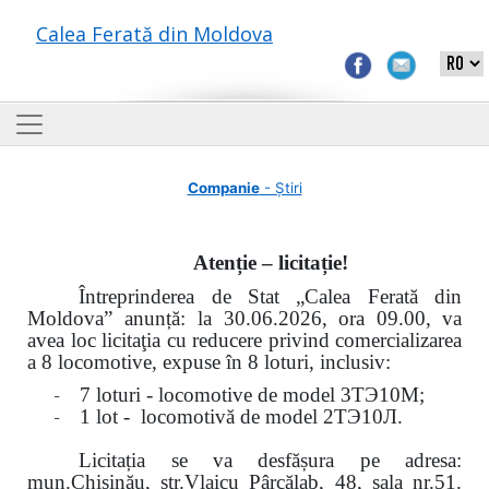
Calea Ferată din Moldova
Companie
- Știri
Atenție – licitație!
Întreprinderea de Stat „Calea Ferată din
Moldova” anunță: la
30.06.2026, ora 09.00,
va
avea loc
licitaţia cu reducere privind comercializarea
a 8 locomotive, expuse în 8 loturi, inclusiv:
-
7 loturi - locomotive de model
3
ТЭ
10
М
;
-
1 lot - locomotivă de model
2
ТЭ
10
Л
.
Licitația se va desfășura pe adresa:
mun.Chişinău, str.Vlaicu Pârcălab, 48, sala nr.51.