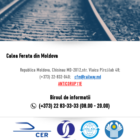
Calea Ferata din Moldova
Republica Moldova, Chisinau MD-2012,str. Vlaicu Pîrcălab 48;
(+373) 22-832-040;
cfm@railway.md
ANTICORUPȚIE
Biroul de informatii
(+373) 22 83-33-33 (08.00 - 20.00)