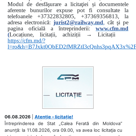
Modul de desfăşurare a licitaţiei și documentele
aferente bunurilor expuse pot fi consultate la
telefoanele
+37322832805, +37369356813, la
adresa electronică:
jurist2@railway.md
,
cât şi
pe
pagina oficială a întreprinderii:
www.
cfm.md
(
Locațiune, licitații, achiziții → Licitații
https://cfm.md/?
l=ro&h=B7Jxkt0ObED2fMRZtI3cQnhs3pqAX3x%
06.08.2026
|
Atenție – licitație!
Întreprinderea de Stat „Calea Ferată din Moldova”
anunță: la 11.08.2026, ora 09.00, va avea loc licitaţia cu