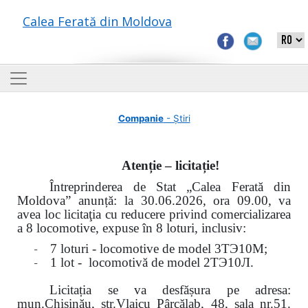
Calea Ferată din Moldova
Companie
- Știri
Atenție – licitație!
Întreprinderea de Stat „Calea Ferată din
Moldova” anunță: la
30.06.2026, ora 09.00,
va
avea loc
licitaţia cu reducere privind comercializarea
a 8 locomotive, expuse în 8 loturi, inclusiv:
-
7 loturi - locomotive de model
3
ТЭ
10
М
;
-
1 lot - locomotivă de model
2
ТЭ
10
Л
.
Licitația se va desfășura pe adresa:
mun.Chişinău, str.Vlaicu Pârcălab, 48, sala nr.51.