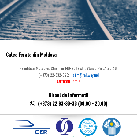
Calea Ferata din Moldova
Republica Moldova, Chisinau MD-2012,str. Vlaicu Pîrcălab 48;
(+373) 22-832-040;
cfm@railway.md
ANTICORUPȚIE
Biroul de informatii
(+373) 22 83-33-33 (08.00 - 20.00)