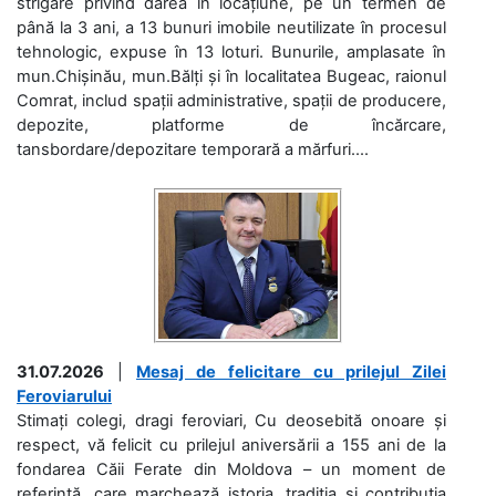
strigare privind darea în locațiune, pe un termen de
până la 3 ani, a 13 bunuri imobile neutilizate în procesul
tehnologic, expuse în 13 loturi. Bunurile, amplasate în
mun.Chișinău, mun.Bălți și în localitatea Bugeac, raionul
Comrat, includ spații administrative, spații de producere,
depozite, platforme de încărcare,
tansbordare/depozitare temporară a mărfuri....
31.07.2026
|
Mesaj de felicitare cu prilejul Zilei
Feroviarului
Stimați colegi, dragi feroviari, Cu deosebită onoare și
respect, vă felicit cu prilejul aniversării a 155 ani de la
fondarea Căii Ferate din Moldova – un moment de
referință, care marchează istoria, tradiția și contribuția