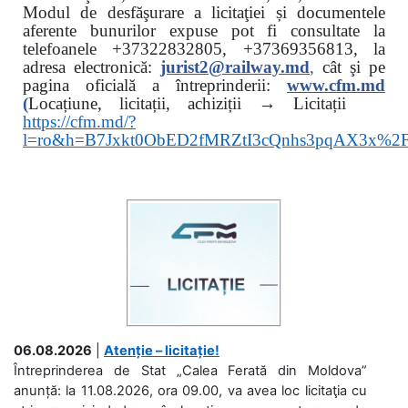
Modul de desfăşurare a licitaţiei și documentele
aferente bunurilor expuse pot fi consultate la
telefoanele
+37322832805, +37369356813, la
adresa electronică:
jurist2@railway.md
,
cât şi
pe
pagina oficială a întreprinderii:
www.
cfm.md
(
Locațiune, licitații, achiziții → Licitații
https://cfm.md/?
l=ro&h=B7Jxkt0ObED2fMRZtI3cQnhs3pqAX3x%
06.08.2026
|
Atenție – licitație!
Întreprinderea de Stat „Calea Ferată din Moldova”
anunță: la 11.08.2026, ora 09.00, va avea loc licitaţia cu