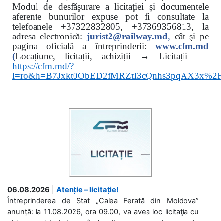
Modul de desfăşurare a licitaţiei și documentele
aferente bunurilor expuse pot fi consultate la
telefoanele
+37322832805, +37369356813, la
adresa electronică:
jurist2@railway.md
,
cât şi
pe
pagina oficială a întreprinderii:
www.
cfm.md
(
Locațiune, licitații, achiziții → Licitații
https://cfm.md/?
l=ro&h=B7Jxkt0ObED2fMRZtI3cQnhs3pqAX3x%
06.08.2026
|
Atenție – licitație!
Întreprinderea de Stat „Calea Ferată din Moldova”
anunță: la 11.08.2026, ora 09.00, va avea loc licitaţia cu