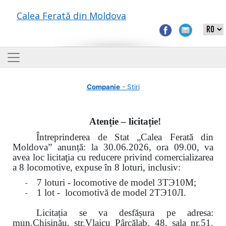
Calea Ferată din Moldova
Companie
- Știri
Atenție – licitație!
Întreprinderea de Stat „Calea Ferată din
Moldova” anunță: la
30.06.2026, ora 09.00,
va
avea loc
licitaţia cu reducere privind comercializarea
a 8 locomotive, expuse în 8 loturi, inclusiv:
-
7 loturi - locomotive de model
3
ТЭ
10
М
;
-
1 lot - locomotivă de model
2
ТЭ
10
Л
.
Licitația se va desfășura pe adresa:
mun.Chişinău, str.Vlaicu Pârcălab, 48, sala nr.51.