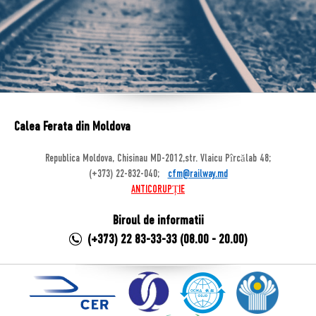
Calea Ferata din Moldova
Republica Moldova, Chisinau MD-2012,str. Vlaicu Pîrcălab 48;
(+373) 22-832-040;
cfm@railway.md
ANTICORUPȚIE
Biroul de informatii
(+373) 22 83-33-33 (08.00 - 20.00)