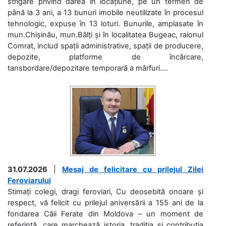
strigare privind darea în locațiune, pe un termen de
până la 3 ani, a 13 bunuri imobile neutilizate în procesul
tehnologic, expuse în 13 loturi. Bunurile, amplasate în
mun.Chișinău, mun.Bălți și în localitatea Bugeac, raionul
Comrat, includ spații administrative, spații de producere,
depozite, platforme de încărcare,
tansbordare/depozitare temporară a mărfuri....
31.07.2026
|
Mesaj de felicitare cu prilejul Zilei
Feroviarului
Stimați colegi, dragi feroviari, Cu deosebită onoare și
respect, vă felicit cu prilejul aniversării a 155 ani de la
fondarea Căii Ferate din Moldova – un moment de
referință, care marchează istoria, tradiția și contribuția