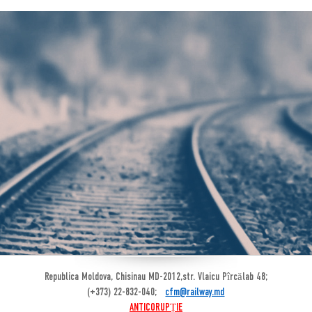
Republica Moldova, Chisinau MD-2012,str. Vlaicu Pîrcălab 48;
(+373) 22-832-040;
cfm@railway.md
ANTICORUPȚIE