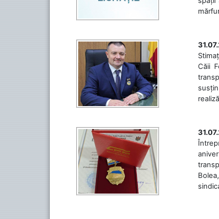
spații
mărfuri
31.07
Stimaț
Căii 
transp
susțin
realiz
31.07
Între
aniver
transp
Bolea,
sindic