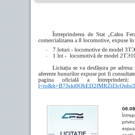
Întreprinderea de Stat „Calea F
comercializarea a 8 locomotive, expuse în 8
-
7 loturi - locomotive de model
3
Т
-
1 lot - locomotivă de model
2
ТЭ
1
Licitația se va desfășura pe adresa
aferente bunurilor expuse pot fi consultat
pagina oficială a întreprinderii:
l=ro&h=B7Jxkt0ObED2fMRZtI3cQn
06.08
Întrep
privin
expuse