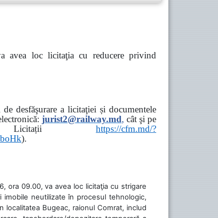
va avea loc
licitaţia cu reducere privind
de desfăşurare a licitaţiei și documentele
ectronică:
jurist2@railway.md
,
cât şi
pe
iziții → Licitații
https://cfm.md/?
aboHk
).
 ora 09.00, va avea loc licitaţia cu strigare
 imobile neutilizate în procesul tehnologic,
în localitatea Bugeac, raionul Comrat, includ