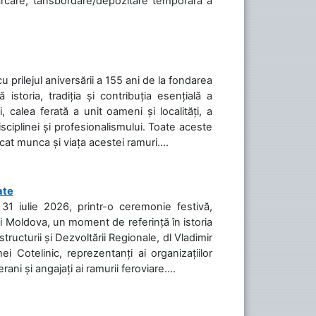
cărcare, tansbordare/depozitare temporară a
cu prilejul aniversării a 155 ani de la fondarea
toria, tradiția și contribuția esențială a
, calea ferată a unit oameni și localități, a
isciplinei și profesionalismului. Toate aceste
icat munca și viața acestei ramuri....
ate
31 iulie 2026, printr-o ceremonie festivă,
cii Moldova, un moment de referință în istoria
tructurii și Dezvoltării Regionale, dl Vladimir
i Cotelinic, reprezentanți ai organizațiilor
ani și angajați ai ramurii feroviare....