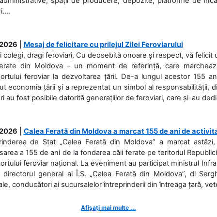
 administrative, spații de producere, depozite, platforme de în
....
.2026
|
Mesaj de felicitare cu prilejul Zilei Feroviarului
i colegi, dragi feroviari, Cu deosebită onoare și respect, vă felicit 
Ferate din Moldova – un moment de referință, care marchează is
ortului feroviar la dezvoltarea țării. De-a lungul acestor 155 ani
ut economia țării și a reprezentat un simbol al responsabilității, d
ări au fost posibile datorită generațiilor de feroviari, care și-au ded
.2026
|
Calea Ferată din Moldova a marcat 155 de ani de activit
prinderea de Stat „Calea Ferată din Moldova” a marcat astăzi, 
sarea a 155 de ani de la fondarea căii ferate pe teritoriul Republi
ortului feroviar național. La eveniment au participat ministrul Infras
 directorul general al Î.S. „Calea Ferată din Moldova”, dl Serghe
ale, conducători ai sucursalelor întreprinderii din întreaga țară, veter
Afișați mai multe ...