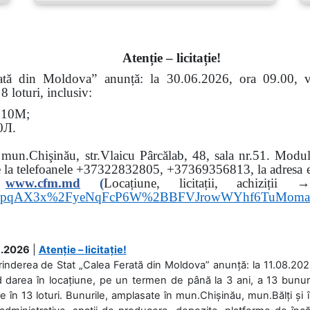
Atenție – licitație!
erată din Moldova” anunță: la
30.06.2026, ora 09.00,
 loturi, inclusiv:
Э
10
М
;
0
Л
.
: mun.Chişinău, str.Vlaicu Pârcălab, 48, sala nr.51.
Modul 
e la
telefoanele
+37322832805, +37369356813, la adresa el
www.
cfm.md
(
Locațiune, licitații, ach
hs3pqAX3x%2FyeNqFcP6W%2BBFVJrowWYhf6TuMom
.2026
|
Atenție – licitație!
rinderea de Stat „Calea Ferată din Moldova” anunță: la 11.08.2026,
d darea în locațiune, pe un termen de până la 3 ani, a 13 bunuri
 în 13 loturi. Bunurile, amplasate în mun.Chișinău, mun.Bălți și 