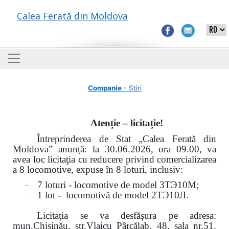
Calea Ferată din Moldova
Companie
- Știri
Atenție – licitație!
Întreprinderea de Stat „Calea Ferată din
Moldova” anunță: la
30.06.2026, ora 09.00,
va
avea loc
licitaţia cu reducere privind comercializarea
a 8 locomotive, expuse în 8 loturi, inclusiv:
-
7 loturi - locomotive de model
3
ТЭ
10
М
;
-
1 lot - locomotivă de model
2
ТЭ
10
Л
.
Licitația se va desfășura pe adresa:
mun.Chişinău, str.Vlaicu Pârcălab, 48, sala nr.51.