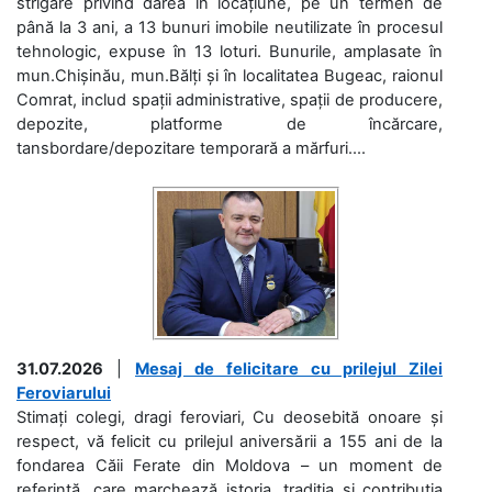
strigare privind darea în locațiune, pe un termen de
până la 3 ani, a 13 bunuri imobile neutilizate în procesul
tehnologic, expuse în 13 loturi. Bunurile, amplasate în
mun.Chișinău, mun.Bălți și în localitatea Bugeac, raionul
Comrat, includ spații administrative, spații de producere,
depozite, platforme de încărcare,
tansbordare/depozitare temporară a mărfuri....
31.07.2026
|
Mesaj de felicitare cu prilejul Zilei
Feroviarului
Stimați colegi, dragi feroviari, Cu deosebită onoare și
respect, vă felicit cu prilejul aniversării a 155 ani de la
fondarea Căii Ferate din Moldova – un moment de
referință, care marchează istoria, tradiția și contribuția