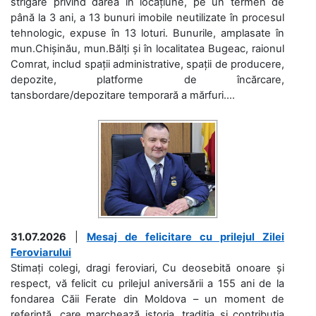
strigare privind darea în locațiune, pe un termen de
până la 3 ani, a 13 bunuri imobile neutilizate în procesul
tehnologic, expuse în 13 loturi. Bunurile, amplasate în
mun.Chișinău, mun.Bălți și în localitatea Bugeac, raionul
Comrat, includ spații administrative, spații de producere,
depozite, platforme de încărcare,
tansbordare/depozitare temporară a mărfuri....
31.07.2026
|
Mesaj de felicitare cu prilejul Zilei
Feroviarului
Stimați colegi, dragi feroviari, Cu deosebită onoare și
respect, vă felicit cu prilejul aniversării a 155 ani de la
fondarea Căii Ferate din Moldova – un moment de
referință, care marchează istoria, tradiția și contribuția