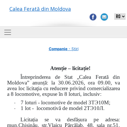
Calea Ferată din Moldova
Companie
- Știri
Atenție – licitație!
Întreprinderea de Stat „Calea Ferată din
Moldova” anunță: la
30.06.2026, ora 09.00,
va
avea loc
licitaţia cu reducere privind comercializarea
a 8 locomotive, expuse în 8 loturi, inclusiv:
-
7 loturi - locomotive de model
3
ТЭ
10
М
;
-
1 lot - locomotivă de model
2
ТЭ
10
Л
.
Licitația se va desfășura pe adresa:
mun.Chişinău, str.Vlaicu Pârcălab, 48, sala nr.51.