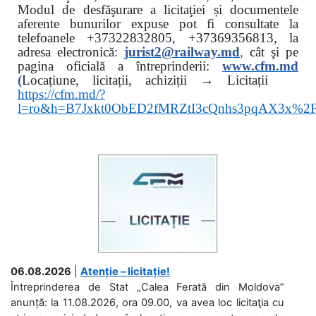
Modul de desfăşurare a licitaţiei și documentele
aferente bunurilor expuse pot fi consultate la
telefoanele
+37322832805, +37369356813, la
adresa electronică:
jurist2@railway.md
,
cât şi
pe
pagina oficială a întreprinderii:
www.
cfm.md
(
Locațiune, licitații, achiziții → Licitații
https://cfm.md/?
l=ro&h=B7Jxkt0ObED2fMRZtI3cQnhs3pqAX3x%
06.08.2026
|
Atenție – licitație!
Întreprinderea de Stat „Calea Ferată din Moldova”
anunță: la 11.08.2026, ora 09.00, va avea loc licitaţia cu