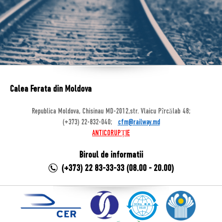
Calea Ferata din Moldova
Republica Moldova, Chisinau MD-2012,str. Vlaicu Pîrcălab 48;
(+373) 22-832-040;
cfm@railway.md
ANTICORUPȚIE
Biroul de informatii
(+373) 22 83-33-33 (08.00 - 20.00)