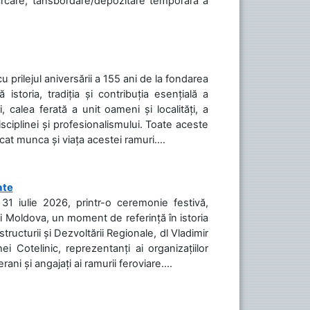
cărcare, tansbordare/depozitare temporară a
cu prilejul aniversării a 155 ani de la fondarea
toria, tradiția și contribuția esențială a
, calea ferată a unit oameni și localități, a
isciplinei și profesionalismului. Toate aceste
icat munca și viața acestei ramuri....
ate
31 iulie 2026, printr-o ceremonie festivă,
cii Moldova, un moment de referință în istoria
tructurii și Dezvoltării Regionale, dl Vladimir
i Cotelinic, reprezentanți ai organizațiilor
ani și angajați ai ramurii feroviare....