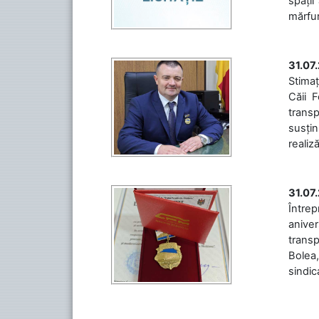
spații
mărfuri
31.07
Stimaț
Căii 
transp
susțin
realiz
31.07
Între
aniver
transp
Bolea,
sindic