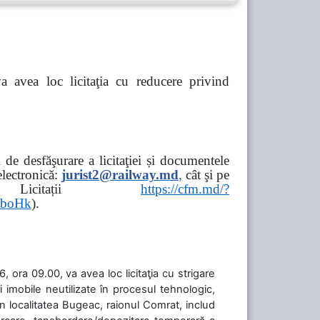
va avea loc
licitaţia cu reducere privind
de desfăşurare a licitaţiei și documentele
ectronică:
jurist2@railway.md
,
cât şi
pe
iziții → Licitații
https://cfm.md/?
aboHk
).
 ora 09.00, va avea loc licitaţia cu strigare
 imobile neutilizate în procesul tehnologic,
în localitatea Bugeac, raionul Comrat, includ