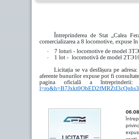
Întreprinderea de Stat „Calea F
comercializarea a 8 locomotive, expuse în 8
-
7 loturi - locomotive de model
3
Т
-
1 lot - locomotivă de model
2
ТЭ
1
Licitația se va desfășura pe adresa
aferente bunurilor expuse pot fi consultat
pagina oficială a întreprinderii:
l=ro&h=B7Jxkt0ObED2fMRZtI3cQn
06.08
Întrep
privin
expuse