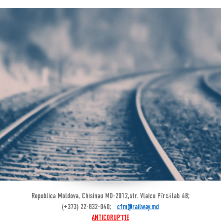
Republica Moldova, Chisinau MD-2012,str. Vlaicu Pîrcălab 48;
(+373) 22-832-040;
cfm@railway.md
ANTICORUPȚIE