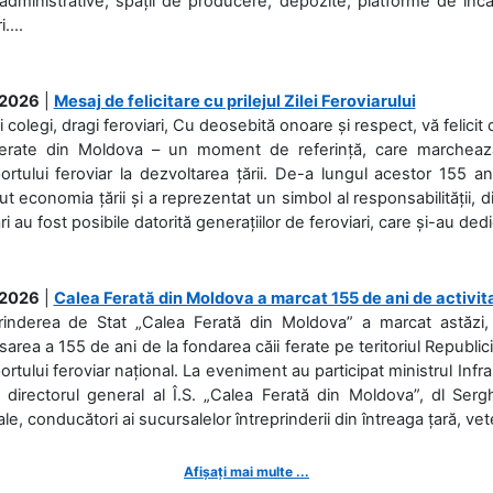
 administrative, spații de producere, depozite, platforme de în
....
.2026
|
Mesaj de felicitare cu prilejul Zilei Feroviarului
i colegi, dragi feroviari, Cu deosebită onoare și respect, vă felicit 
Ferate din Moldova – un moment de referință, care marchează is
ortului feroviar la dezvoltarea țării. De-a lungul acestor 155 ani
ut economia țării și a reprezentat un simbol al responsabilității, d
ări au fost posibile datorită generațiilor de feroviari, care și-au ded
.2026
|
Calea Ferată din Moldova a marcat 155 de ani de activit
prinderea de Stat „Calea Ferată din Moldova” a marcat astăzi, 
sarea a 155 de ani de la fondarea căii ferate pe teritoriul Republi
ortului feroviar național. La eveniment au participat ministrul Infras
 directorul general al Î.S. „Calea Ferată din Moldova”, dl Serghe
ale, conducători ai sucursalelor întreprinderii din întreaga țară, veter
Afișați mai multe ...