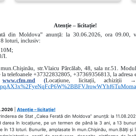
Atenție – licitație!
erată din Moldova” anunță: la
30.06.2026, ora 09.00,
 loturi, inclusiv:
Э
10
М
;
0
Л
.
: mun.Chişinău, str.Vlaicu Pârcălab, 48, sala nr.51.
Modul 
e la
telefoanele
+37322832805, +37369356813, la adresa el
www.
cfm.md
(
Locațiune, licitații, ach
hs3pqAX3x%2FyeNqFcP6W%2BBFVJrowWYhf6TuMom
.2026
|
Atenție – licitație!
rinderea de Stat „Calea Ferată din Moldova” anunță: la 11.08.2026,
d darea în locațiune, pe un termen de până la 3 ani, a 13 bunuri
 în 13 loturi. Bunurile, amplasate în mun.Chișinău, mun.Bălți și 